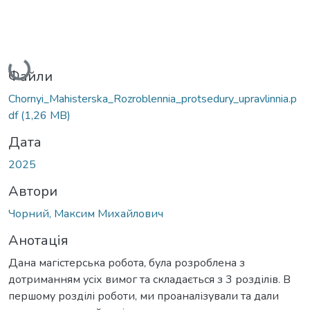
Вантажиться...
Файли
Chornyi_Mahisterska_Rozroblennia_protsedury_upravlinnia.p
df
(1,26 MB)
Дата
2025
Автори
Чорний, Максим Михайлович
Анотація
Дана магістерська робота, була розроблена з
дотриманням усіх вимог та складається з 3 розділів. В
першому розділі роботи, ми проаналізували та дали