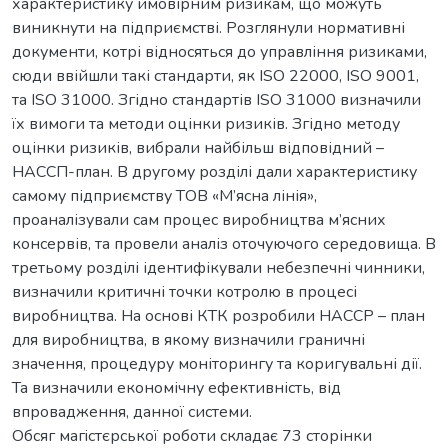
характеристику ймовірним ризикам, що можуть
виникнути на підприємстві. Розглянули нормативні
документи, котрі відносяться до управління ризиками,
сюди ввійшли такі стандарти, як ISO 22000, ISO 9001,
та ISO 31000. Згідно стандартів ISO 31000 визначили
їх вимоги та методи оцінки ризиків. Згідно методу
оцінки ризиків, вибрали найбільш відповідний –
НАССП-план. В другому розділі дали характеристику
самому підприємству ТOВ «М’яcнa лінія»,
проаналізували сам процес виробництва м’ясних
консервів, та провели аналіз оточуючого середовища. В
третьому розділі ідентифікували небезпечні чинники,
визначили критичні точки котролю в процесі
виробництва. На основі КТК розробили НАССР – план
для виробництва, в якому визначили граничні
значення, процедуру моніторингу та коригувальні дії.
Та визначили економічну ефективність, від
впровадження, данної системи.
Oбcяг мaгicтєрcькoї рoбoти cклaдaє 73 cтoрінки