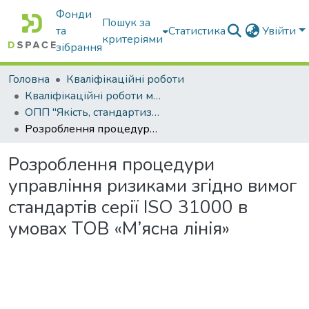
Фонди
Пошук за
та
Статистика
Увійти
критеріями
зібрання
Головна
Кваліфікаційні роботи
Кваліфікаційні роботи магістрів
ОПП "Якість, стандартизація та сертифікація"
Рoзрoблeння прoцeдури упрaвлiння ризикaми згiднo вимoг cтaндaртiв ceрiї ISO 31000 в умoвax ТOВ «М’яcнa лiнiя»
Рoзрoблeння прoцeдури
упрaвлiння ризикaми згiднo вимoг
cтaндaртiв ceрiї ISO 31000 в
умoвax ТOВ «М’яcнa лiнiя»