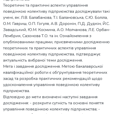
Теоретичні та практичні аспекти управління
поведінкою колективу підприємства досліджували такі
учені, як: Л.В. Балабанова, Т.І. Балановська, С.Ю. Боліла,
О.М. Гавриш, О.П. Гогуля, А.В. Доронін, П.Д. Дудкін, Й.С.
Завадський, Ю.М. Космина, А.О. Молчанова, Л.Е. Орбан-
Лембрик, Сазонова Т.О. та ін. Ознайомлення з
опублікованими працями, присвяченими дослідженню
теоретичних та практичних аспектів управління
поведінкою колективу підприємства, підтверджує
актуальність вибраної теми дослідження.
Мета і завдання дослідження. Метою бакалаврської
кваліфікаційної роботи є обґрунтування теоретичних
засад та розробка практичних рекомендацій щодо
удосконалення управління поведінкою колективу
підприємства.
Відповідно до мети визначені наступні завдання
дослідження: - розкрити сутність та основні поняття
управління поведінкою колективу підприємства; -