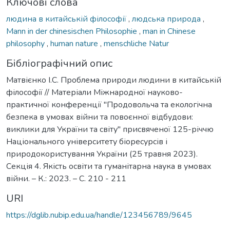
Ключові слова
людина в китайській філософії
,
людська природа
,
Mann in der chinesischen Philosophie
,
man in Chinese
philosophy
,
human nature
,
menschliche Natur
Бібліографічний опис
Матвієнко І.С. Проблема природи людини в китайській
філософії // Матеріали Міжнародної науково-
практичної конференції "Продовольча та екологічна
безпека в умовах війни та повоєнної відбудови:
виклики для України та світу" присвяченої 125-річчю
Національного університету біоресурсів і
природокористування України (25 травня 2023).
Секція 4. Якість освіти та гуманітарна наука в умовах
війни. – К.: 2023. – С. 210 - 211
URI
https://dglib.nubip.edu.ua/handle/123456789/9645