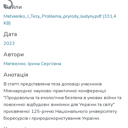
Файли
Matviienko_I_Tezy_Problema_pryrody_liudyny.pdf
(331,4
KB)
Дата
2023
Автори
Матвієнко, Ірина Сергіївна
Анотація
В статті представлена теза доповіді учасників
Міжнародної науково-практичної конференції
"Продовольча та екологічна безпека в умовах війни та
повоєнної відбудови: виклики для України та світу"
присвяченої 125-річчю Національного університету
біоресурсів і природокористування України.