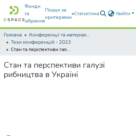
Фонди
Пошук за
та
Статистика
Увійти
критеріями
зібрання
Головна
Конференції та матеріали конференцій
Тези конференцій - 2023
Стан та перспективи галузі рибництва в Україні
Стан та перспективи галузі
рибництва в Україні
ься...