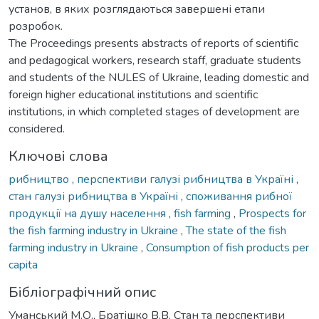
установ, в яких розглядаються завершені етапи
розробок.
The Proceedings presents abstracts of reports of scientific
and pedagogical workers, research staff, graduate students
and students of the NULES of Ukraine, leading domestic and
foreign higher educational institutions and scientific
institutions, in which completed stages of development are
considered.
Ключові слова
рибництво
,
перспективи галузі рибництва в Україні
,
стан галузі рибництва в Україні
,
споживання рибної
продукції на душу населення
,
fish farming
,
Prospects for
the fish farming industry in Ukraine
,
The state of the fish
farming industry in Ukraine
,
Consumption of fish products per
capita
Бібліографічний опис
Уманський М.О., Братішко В.В. Стан та перспективи