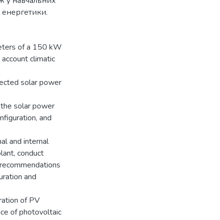
ож у навчальних
ї енергетики.
meters of a 150 kW
 account climatic
nected solar power
f the solar power
nfiguration, and
al and internal
plant, conduct
al recommendations
uration and
ration of PV
ice of photovoltaic