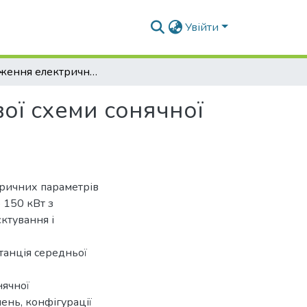
Увійти
Дослідження електричних параметрів мережевої схеми сонячної електростанції потужністю 150 кВт
ої схеми сонячної
тричних параметрів
 150 кВт з
ктування і
танція середньої
нячної
шень, конфігурації