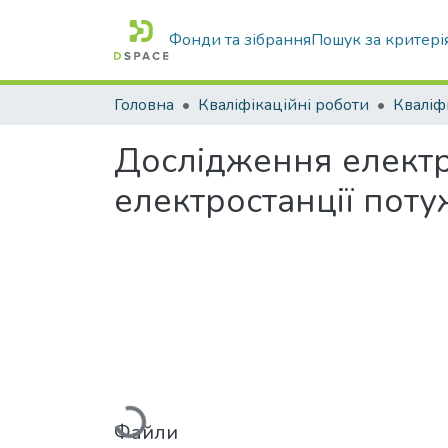
Фонди та зібрання
Пошук за критері
Головна
Кваліфікаційні роботи
Дослідження електр
електростанції поту
Файли