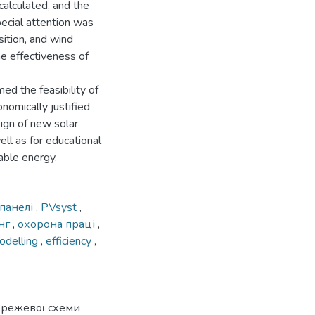
alculated, and the
ecial attention was
sition, and wind
e effectiveness of
ed the feasibility of
nomically justified
sign of new solar
ll as for educational
wable energy.
 панелі
,
PVsyst
,
нг
,
охорона праці
,
odelling
,
efficiency
,
ережевої схеми