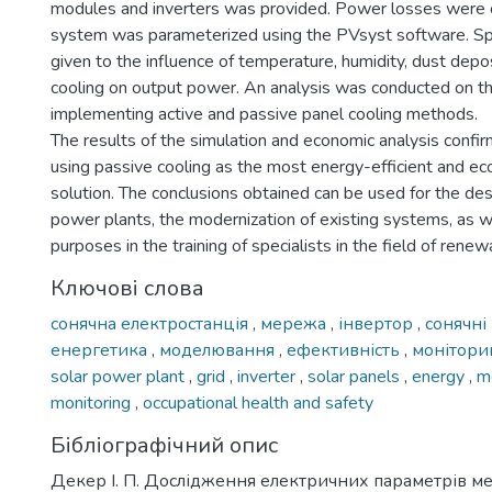
modules and inverters was provided. Power losses were c
system was parameterized using the PVsyst software. Sp
given to the influence of temperature, humidity, dust depo
cooling on output power. An analysis was conducted on th
implementing active and passive panel cooling methods.
The results of the simulation and economic analysis confirm
using passive cooling as the most energy-efficient and eco
solution. The conclusions obtained can be used for the de
power plants, the modernization of existing systems, as we
purposes in the training of specialists in the field of rene
Ключові слова
сонячна електростанція
,
мережа
,
інвертор
,
сонячні
енергетика
,
моделювання
,
ефективність
,
монітори
solar power plant
,
grid
,
inverter
,
solar panels
,
energy
,
m
monitoring
,
occupational health and safety
Бібліографічний опис
Декер І. П. Дослідження електричних параметрів м