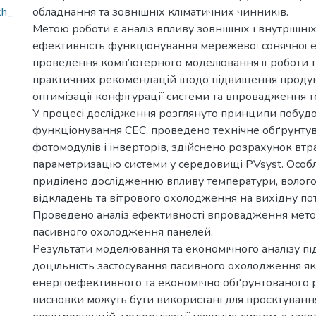
kh_
обладнання та зовнішніх кліматичних чинників.
Метою роботи є аналіз впливу зовнішніх і внутрішні
ефективність функціонування мережевої сонячної е
проведення комп’ютерного моделювання її роботи 
практичних рекомендацій щодо підвищення продук
оптимізації конфігурації системи та впровадження т
У процесі дослідження розглянуто принципи побудо
функціонування СЕС, проведено технічне обґрунту
фотомодулів і інверторів, здійснено розрахунок втра
параметризацію системи у середовищі PVsyst. Особ
приділено дослідженню впливу температури, вологос
відкладень та вітрового охолодження на вихідну пот
Проведено аналіз ефективності впровадження метод
пасивного охолодження панелей.
Результати моделювання та економічного аналізу п
доцільність застосування пасивного охолодження я
енергоефективного та економічно обґрунтованого 
висновки можуть бути використані для проєктуванн