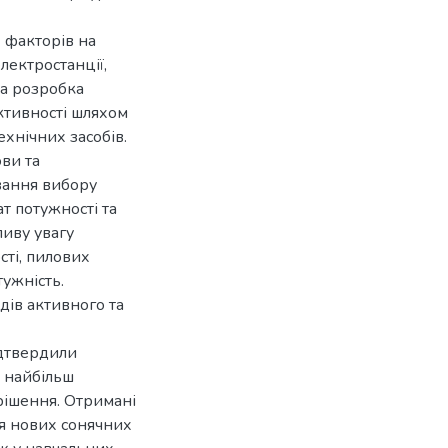
х факторів на
лектростанції,
та розробка
тивності шляхом
ехнічних засобів.
ви та
вання вибору
т потужності та
ливу увагу
ті, пилових
ужність.
ів активного та
ідтвердили
к найбільш
рішення. Отримані
я нових сонячних