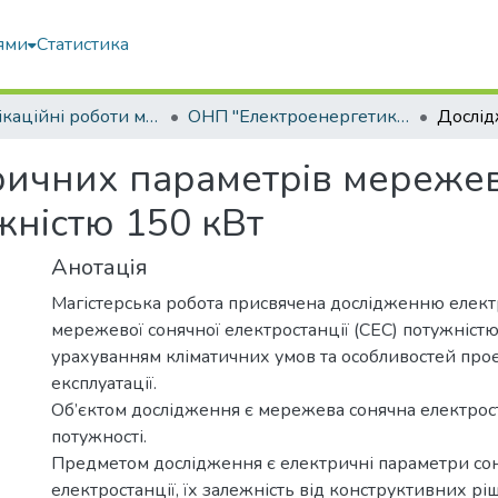
ями
Статистика
Кваліфікаційні роботи магістрів
ОНП "Електроенергетика, електротехніка та електромеханіка"
ичних параметрів мережев
жністю 150 кВт
Анотація
Магістерська робота присвячена дослідженню елек
мережевої сонячної електростанції (СЕС) потужністю
урахуванням кліматичних умов та особливостей проє
експлуатації.
Об’єктом дослідження є мережева сонячна електрос
потужності.
Предметом дослідження є електричні параметри со
електростанції, їх залежність від конструктивних рі