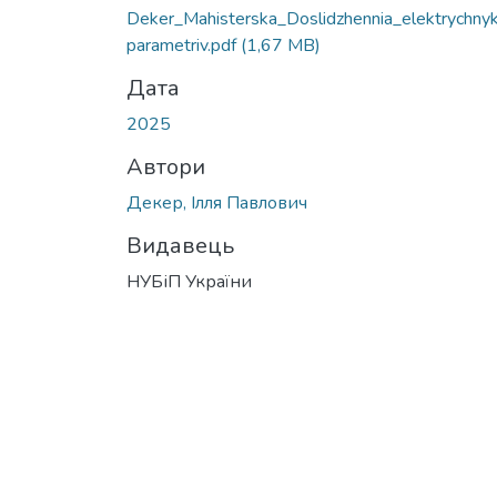
Вантажиться...
Deker_Mahisterska_Doslidzhennia_elektrychny
parametriv.pdf
(1,67 MB)
Дата
2025
Автори
Декер, Ілля Павлович
Видавець
НУБіП України