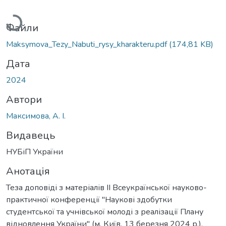
Вантажиться...
Файли
Maksymova_Tezy_Nabuti_rysy_kharakteru.pdf
(174,81 KB)
Дата
2024
Автори
Максимова, А. І.
Видавець
НУБіП України
Анотація
Теза доповіді з матеріалів ІІ Всеукраїнської науково-
практичної конференції "Наукові здобутки
студентської та учнівської молоді з реалізації Плану
відновлення України" (м. Київ, 13 березня 2024 р.).