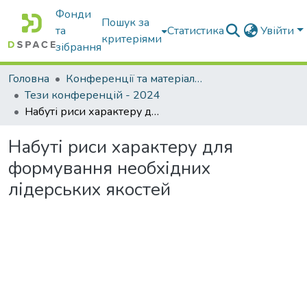
Фонди
Пошук за
та
Статистика
Увійти
критеріями
зібрання
Головна
Конференції та матеріали конференцій
Тези конференцій - 2024
Набуті риси характеру для формування необхідних лідерських якостей
Набуті риси характеру для
формування необхідних
лідерських якостей