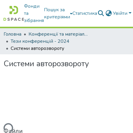
Фонди
Пошук за
та
Статистика
Увійти
критеріями
зібрання
Головна
Конференції та матеріали конференцій
Тези конференцій - 2024
Системи авторозвороту
Системи авторозвороту
ься...
Файли