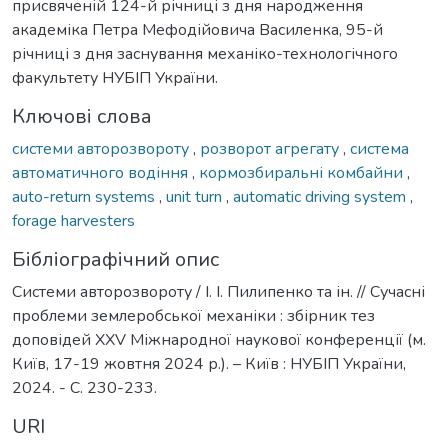
присвяченій 124-й річниці з дня народження
академіка Петра Мефодійовича Василенка, 95-й
річниці з дня заснування механіко-технологічного
факультету НУБІП України.
Ключові слова
системи авторозвороту
,
розворот агрегату
,
система
автоматичного водіння
,
кормозбиральні комбайни
,
auto-return systems
,
unit turn
,
automatic driving system
,
forage harvesters
Бібліографічний опис
Системи авторозвороту / І. І. Пилипенко та ін. // Сучасні
проблеми землеробської механіки : збірник тез
доповідей XXV Міжнародної наукової конференції (м.
Київ, 17-19 жовтня 2024 р.). – Київ : НУБІП України,
2024. - С. 230-233.
URI