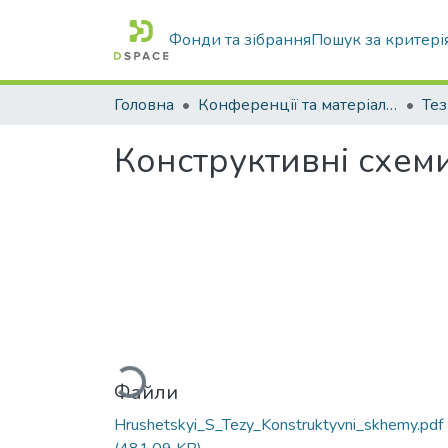
Фонди та зібрання
Пошук за критері
Головна
Конференції та матеріали конференцій
Тез
Конструктивні схеми
Вантажиться...
Файли
Hrushetskyi_S_Tezy_Konstruktyvni_skhemy.pdf