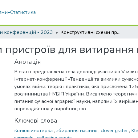
ями
Статистика
и конференцій - 2023
Конструктивні схеми пристроїв для витирання насінників трав
 пристроїв для витирання 
Анотація
В статті представлена теза доповіді учасників V між
інтернет-конференції «Тенденції та виклики сучасно
умовах війни: теорія і практика», яка присвячена 1
рослинництва НУБІП України. Висвітлено теоретичні
питання сучасної аграрної науки, напрями їх вирішен
впровадження у виробництво.
Ключові слова
конюшинотерка
,
збирання насіння
,
clover grater
,
Kl