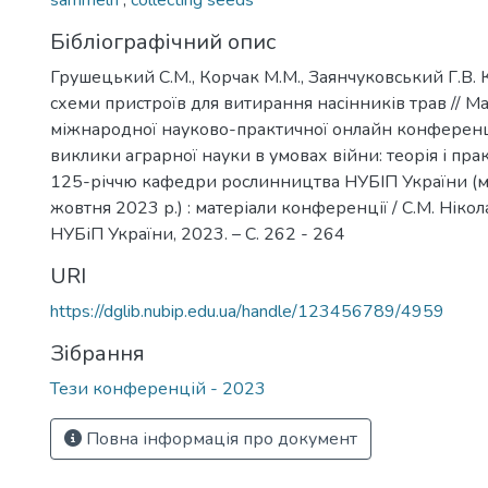
sammeln
,
collecting seeds
Бібліографічний опис
Грушецький С.М., Корчак М.М., Заянчуковський Г.В. 
схеми пристроїв для витирання насінників трав // М
міжнародної науково-практичної онлайн конференці
виклики аграрної науки в умовах війни: теорія і пра
125-річчю кафедри рослинництва НУБІП України (м.
жовтня 2023 р.) : матеріали конференції / С.М. Ніколаєн
НУБіП України, 2023. – С. 262 - 264
URI
https://dglib.nubip.edu.ua/handle/123456789/4959
Зібрання
Тези конференцій - 2023
Повна інформація про документ