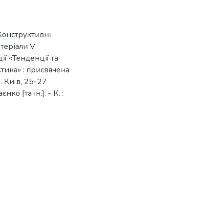
Конструктивні
атеріали V
ї «Тенденції та
ктика» : присвячена
 Київ, 25-27
ко [та ін.]. - К. :