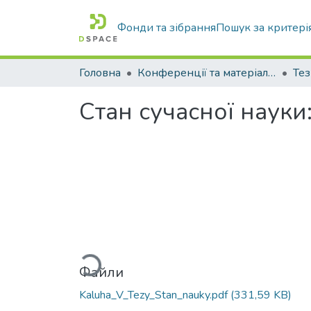
Фонди та зібрання
Пошук за критері
Головна
Конференції та матеріали конференцій
Тез
Стан сучасної науки:
Вантажиться...
Файли
Kaluha_V_Tezy_Stan_nauky.pdf
(331,59 KB)