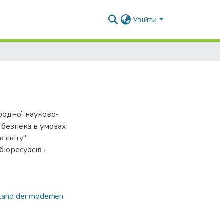
Увійти
ародної науково-
 безпека в умовах
 світу"
іоресурсів і
tand der modernen