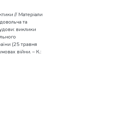
актики // Матеріали
довольча та
будови: виклики
ального
аїни (25 травня
умовах війни. – К.: