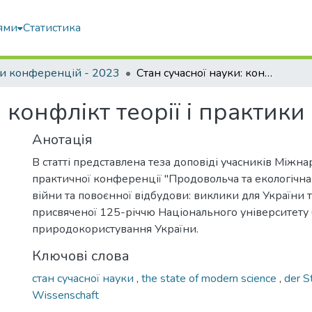
ями
Статистика
и конференцій - 2023
Стан сучасної науки: конфлікт теорії і практики
 конфлікт теорії і практики
Анотація
В статті представлена теза доповіді учасників Міжн
практичної конференції "Продовольча та екологічна
війни та повоєнної відбудови: виклики для України та
присвяченої 125-річчю Національного університету б
природокористування України.
Ключові слова
стан сучасної науки
,
the state of modern science
,
der S
Wissenschaft