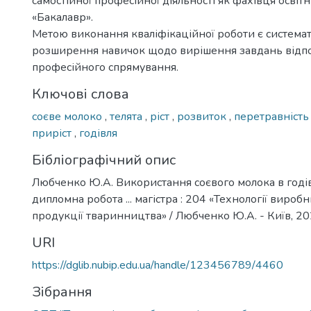
самостійної професійної діяльності як фахівця освіт
«Бакалавр».
Метою виконання кваліфікаційної роботи є системат
розширення навичок щодо вирішення завдань відп
професійного спрямування.
Ключові слова
соєве молоко
,
телята
,
ріст
,
розвиток
,
перетравніст
приріст
,
годівля
Бібліографічний опис
Любченко Ю.А. Використання соєвого молока в годівл
дипломна робота ... магістра : 204 «Технології вироб
продукції тваринництва» / Любченко Ю.А. - Київ, 202
URI
https://dglib.nubip.edu.ua/handle/123456789/4460
Зібрання