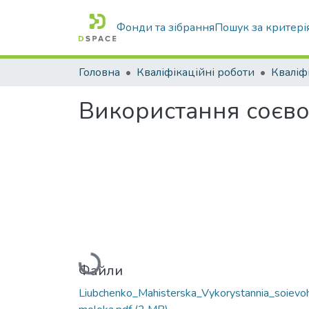
Фонди та зібрання
Пошук за критері
Головна
Кваліфікаційні роботи
Використання соєвог
Вантажиться...
Файли
Liubchenko_Мahisterska_Vykorystannia_soievo