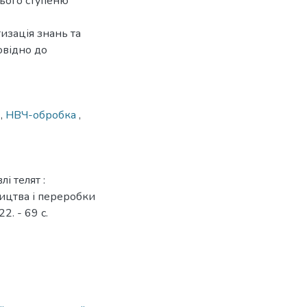
нього ступеню
изація знань та
овідно до
ь
,
НВЧ-обробка
,
і телят :
ництва і переробки
2. - 69 с.