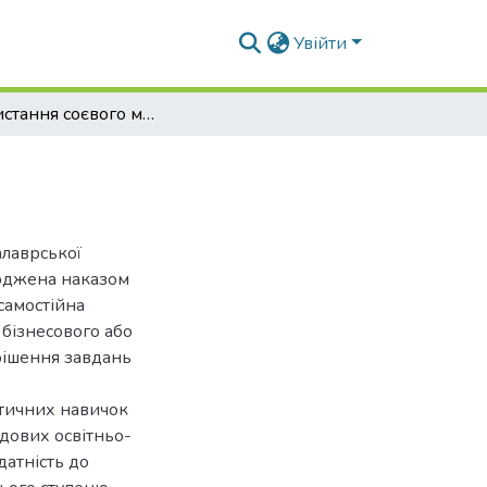
Увійти
Використання соєвого молока в годівлі телят
алаврської
ерджена наказом
самостійна
 бізнесового або
рішення завдань
ктичних навичок
адових освітньо-
датність до