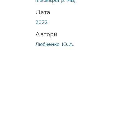
moloka.pdf
(2 MB)
Дата
2022
Автори
Любченко, Ю. А.