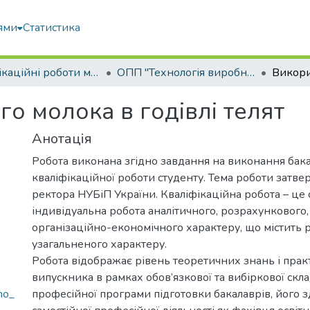
ями
Статистика
Кваліфікаційні роботи магістрів
ОПП "Технологія виробництва і переробки продукції тваринництва"
о молока в годівлі телят
Анотація
Робота виконана згідно завдання на виконання бак
кваліфікаційної роботи студенту. Тема роботи затв
ректора НУБіП України. Кваліфікаційна робота – це 
індивідуальна робота аналітичного, розрахункового,
організаційно-економічного характеру, що містить 
узагальненого характеру.
Робота відображає рівень теоретичних знань і пра
випускника в рамках обов’язкової та вибіркової скл
ho_
професійної програми підготовки бакалаврів, його з