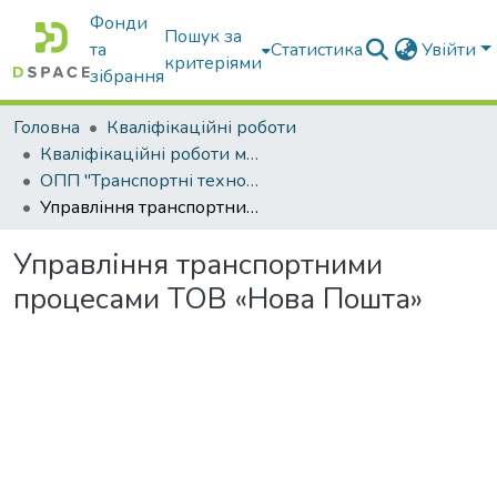
Фонди
Пошук за
та
Статистика
Увійти
критеріями
зібрання
Головна
Кваліфікаційні роботи
Кваліфікаційні роботи магістрів
ОПП "Транспортні технології на автомобільному транспорті"
Управління транспортними процесами ТОВ «Нова Пошта»
Управління транспортними
процесами ТОВ «Нова Пошта»