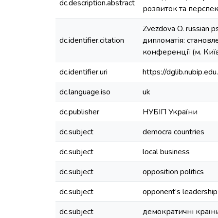
dc.description.abstract
розвиток та перспект
Zvezdova O. russian ps
dc.identifier.citation
дипломатія: становл
конференції (м. Київ
dc.identifier.uri
https://dglib.nubip.
dc.language.iso
uk
dc.publisher
НУБІП України
dc.subject
democra countries
dc.subject
local business
dc.subject
opposition politics
dc.subject
opponent’s leadership
dc.subject
демократичні країн