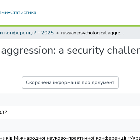
ями
Статистика
и конференцій - 2025
russian psychological aggression: a security challenge to the digital diplomacy of Ukraine
aggression: a security challen
Скорочена інформація про документ
03Z
ників Міжнародної науково-практичної конференції «Украї