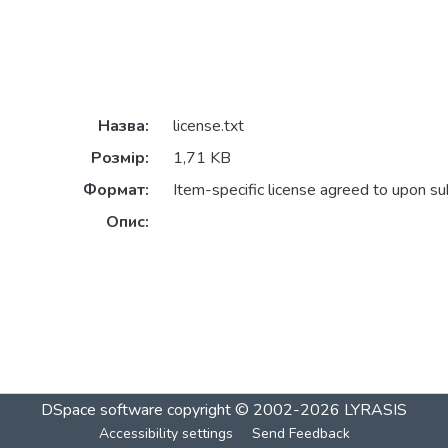
Назва:
license.txt
Розмір:
1,71 KB
Формат:
Item-specific license agreed to upon s
Опис:
DSpace software
copyright © 2002-2026
LYRASIS
Accessibility settings
Send Feedback