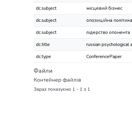
dc.subject
місцевий бізнес
dc.subject
опозиційна політик
dc.subject
лідерство опонента
dc.title
russian psychological 
dc.type
ConferencePaper
Файли
Контейнер файлів
Зараз показуємо
1 - 1 з 1