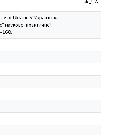
uk_UA
macy of Ukraine // Українська
ної науково-практичної
7-168.