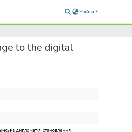
Увійти
ge to the digital
нська дипломатія: становлення,