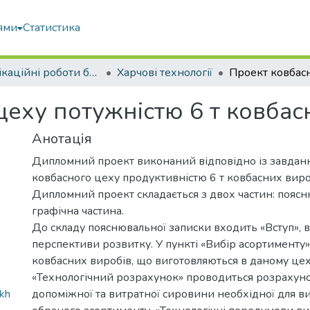
ями
Статистика
Кваліфікаційні роботи бакалаврів
Харчові технології
еху потужністю 6 т ковбасн
Анотація
Дипломний проект виконаний відповідно із завдан
ковбасного цеху продуктивністю 6 т ковбасних вироб
Дипломний проект складається з двох частин: поясн
графічна частина.
До складу пояснювальної записки входить «Вступ», в
перспективи розвитку. У пункті «Вибір асортименту»
ковбасних виробів, що виготовляються в даному цеху
«Технологічний розрахунок» проводиться розрахуно
kh
допоміжної та витратної сировини необхідної для 