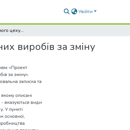
Увійти
Проект ковбасного цеху потужністю 6 т ковбасних виробів за зміну
их виробів за зміну
ням: «Проект
ів за зміну».
ювальна записка та
 якому описані
 - вказуються види
. У пункті
к основної,
виробництва