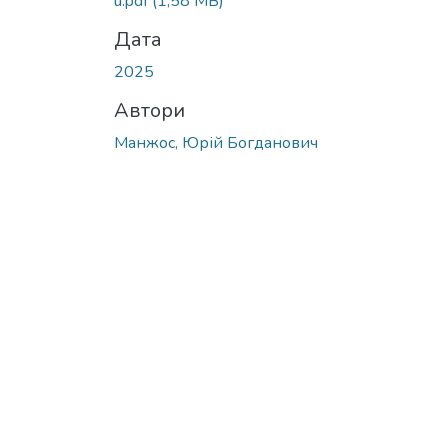
u.pdf
(1,58 MB)
Дата
2025
Автори
Манжос, Юрій Богданович