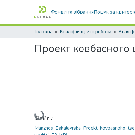
Фонди та зібрання
Пошук за критері
Головна
Кваліфікаційні роботи
Проект ковбасного ц
Вантажиться...
Файли
Manzhos_Bakalavrska_Proekt_kovbasnoho_tse