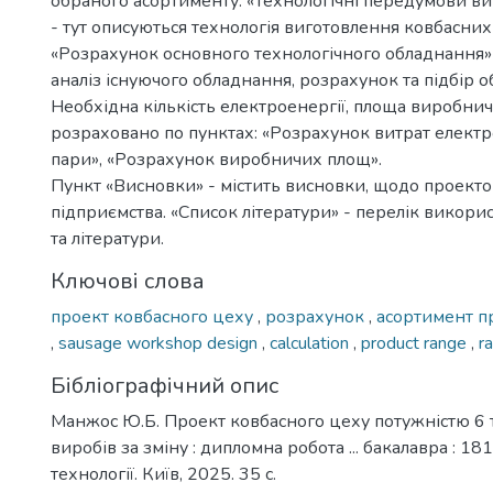
обраного асортименту. «Технологічні передумови в
- тут описуються технологія виготовлення ковбасних 
«Розрахунок основного технологічного обладнання»
аналіз існуючого обладнання, розрахунок та підбір 
Необхідна кількість електроенергії, площа виробн
розраховано по пунктах: «Розрахунок витрат електро
пари», «Розрахунок виробничих площ».
Пункт «Висновки» - містить висновки, щодо проект
підприємства. «Список літератури» - перелік викори
та літератури.
Ключові слова
проект ковбасного цеху
,
розрахунок
,
асортимент п
,
sausage workshop design
,
calculation
,
product range
,
r
Бібліографічний опис
Манжос Ю.Б. Проект ковбасного цеху потужністю 6 
виробів за зміну : дипломна робота ... бакалавра : 18
технології. Київ, 2025. 35 с.