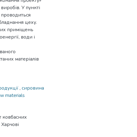
иконання проекту»
виробів. У пункті
 проводиться
обладнання цеху.
ичих приміщень
енергії, води і
ованого
станих матеріалів
родукції
,
сировина
aw materials
т ковбасних
1 Харчові