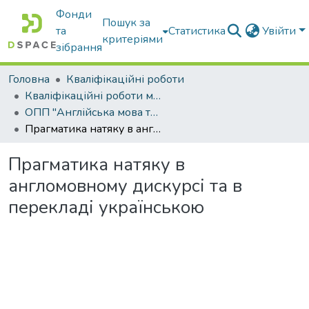
Фонди
Пошук за
та
Статистика
Увійти
критеріями
зібрання
Головна
Кваліфікаційні роботи
Кваліфікаційні роботи магістрів
ОПП "Англійська мова та друга іноземна мова"
Прагматика натяку в англомовному дискурсі та в перекладі українською
Прагматика натяку в
англомовному дискурсі та в
перекладі українською