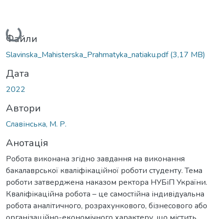
Вантажиться...
Файли
Slavinska_Мahisterska_Prahmatyka_natiaku.pdf
(3,17 MB)
Дата
2022
Автори
Славінська, М. Р.
Анотація
Робота виконана згідно завдання на виконання
бакалаврської кваліфікаційної роботи студенту. Тема
роботи затверджена наказом ректора НУБіП України.
Кваліфікаційна робота – це самостійна індивідуальна
робота аналітичного, розрахункового, бізнесового або
організаційно-економічного характеру, що містить