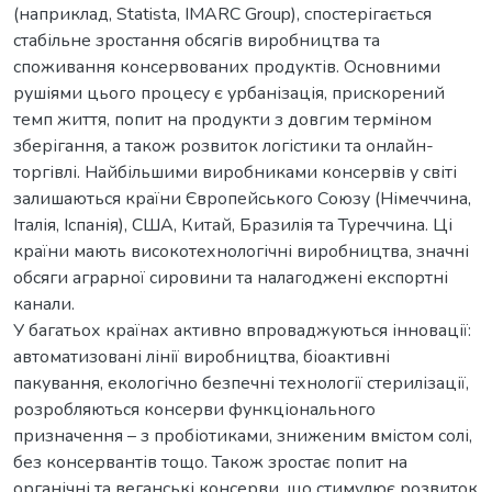
(наприклад, Statista, IMARC Group), спостерігається
стабільне зростання обсягів виробництва та
споживання консервованих продуктів. Основними
рушіями цього процесу є урбанізація, прискорений
темп життя, попит на продукти з довгим терміном
зберігання, а також розвиток логістики та онлайн-
торгівлі. Найбільшими виробниками консервів у світі
залишаються країни Європейського Союзу (Німеччина,
Італія, Іспанія), США, Китай, Бразилія та Туреччина. Ці
країни мають високотехнологічні виробництва, значні
обсяги аграрної сировини та налагоджені експортні
канали.
У багатьох країнах активно впроваджуються інновації:
автоматизовані лінії виробництва, біоактивні
пакування, екологічно безпечні технології стерилізації,
розробляються консерви функціонального
призначення – з пробіотиками, зниженим вмістом солі,
без консервантів тощо. Також зростає попит на
органічні та веганські консерви, що стимулює розвиток