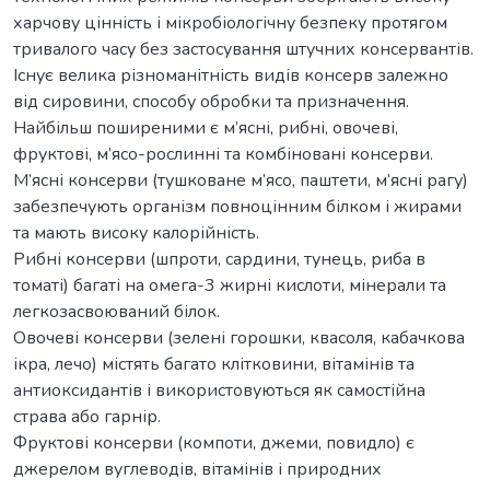
харчову цінність і мікробіологічну безпеку протягом
тривалого часу без застосування штучних консервантів.
Існує велика різноманітність видів консерв залежно
від сировини, способу обробки та призначення.
Найбільш поширеними є м’ясні, рибні, овочеві,
фруктові, м’ясо-рослинні та комбіновані консерви.
М’ясні консерви (тушковане м’ясо, паштети, м’ясні рагу)
забезпечують організм повноцінним білком і жирами
та мають високу калорійність.
Рибні консерви (шпроти, сардини, тунець, риба в
томаті) багаті на омега-3 жирні кислоти, мінерали та
легкозасвоюваний білок.
Овочеві консерви (зелені горошки, квасоля, кабачкова
ікра, лечо) містять багато клітковини, вітамінів та
антиоксидантів і використовуються як самостійна
страва або гарнір.
Фруктові консерви (компоти, джеми, повидло) є
джерелом вуглеводів, вітамінів і природних