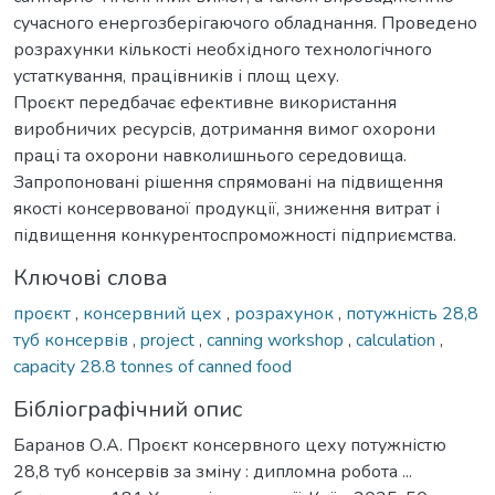
сучасного енергозберігаючого обладнання. Проведено
розрахунки кількості необхідного технологічного
устаткування, працівників і площ цеху.
Проєкт передбачає ефективне використання
виробничих ресурсів, дотримання вимог охорони
праці та охорони навколишнього середовища.
Запропоновані рішення спрямовані на підвищення
якості консервованої продукції, зниження витрат і
підвищення конкурентоспроможності підприємства.
Ключові слова
проєкт
,
консервний цех
,
розрахунок
,
потужність 28,8
туб консервів
,
project
,
canning workshop
,
calculation
,
capacity 28.8 tonnes of canned food
Бібліографічний опис
Баранов О.А. Проєкт консервного цеху потужністю
28,8 туб консервів за зміну : дипломна робота ...