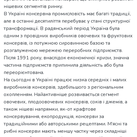
нішевих сегментів ринку.
В Україні консервна промисловість має багаті традиції,
але в останні десятиліття перебуває у стані структурної
трансформації. В радянський період Україна була
одним з провідних виробників овочевих та фруктових
консервів, із потужною сировинною базою та
розгалуженою мережею переробних підприємств.
Після 1991 року, внаслідок економічної кризи, значна
частина підприємств припинила діяльність або була
переорієнтована.
На сьогодні в Україні працює низка середніх і малих
виробників консервів, здебільшого з регіональним
охопленням. Найактивніше розвивається сегмент
овочевих, плодоовочевих консервів, соків і джемів, а
також нішеві напрямки, як-от крафтове
консервування, екопродукція, консерви за
традиційними або авторськими рецептами. М’ясні та
рибні консерви мають меншу частку через складніші