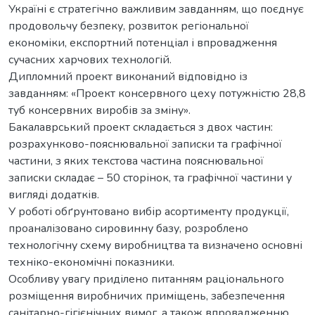
Україні є стратегічно важливим завданням, що поєднує
продовольчу безпеку, розвиток регіональної
економіки, експортний потенціал і впровадження
сучасних харчових технологій.
Дипломний проект виконаний відповідно із
завданням: «Проект консервного цеху потужністю 28,8
туб консервних виробів за зміну».
Бакалаврський проект складається з двох частин:
розрахунково-пояснювальної записки та графічної
частини, з яких текстова частина пояснювальної
записки складає – 50 сторінок, та графічної частини у
вигляді додатків.
У роботі обґрунтовано вибір асортименту продукції,
проаналізовано сировинну базу, розроблено
технологічну схему виробництва та визначено основні
техніко-економічні показники.
Особливу увагу приділено питанням раціонального
розміщення виробничих приміщень, забезпечення
санітарно-гігієнічних вимог, а також впровадженню