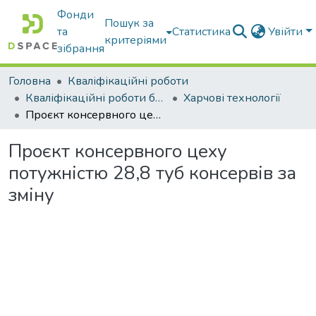
Фонди
Пошук за
та
Статистика
Увійти
критеріями
зібрання
Головна
Кваліфікаційні роботи
Кваліфікаційні роботи бакалаврів
Харчові технології
Проєкт консервного цеху потужністю 28,8 туб консервів за зміну
Проєкт консервного цеху
потужністю 28,8 туб консервів за
зміну