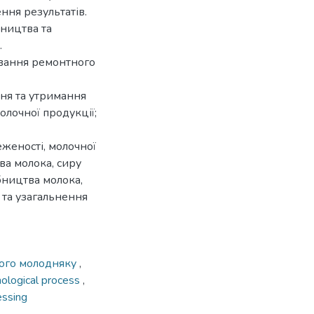
ння результатів.
бництва та
.
ування ремонтного
ня та утримання
олочної продукції;
женості, молочної
тва молока, сиру
бництва молока,
з та узагальнення
ого молодняку
,
nological process
,
essing