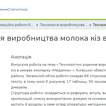
ями
Статистика
Кваліфікаційні роботи бакалаврів
Технологія виробництва і переробки продукції тваринництва
ня виробництва молока кіз 
Анотація
Випускна робота на тему « Технологічні рішення ви
кіз в умовах екопарку «Медвино» », Київської облас
району. Загальний об’єм роботи складає 66 сторінк
тексту, в тому числі 9 рисунків, 17 таблиць, 59 посил
джерела.
Структура роботи: складається із реферату, вступу, в
пропозицій, списку використаних джерел та основно
містить 4 розділи, а саме огляд літератури, методичн