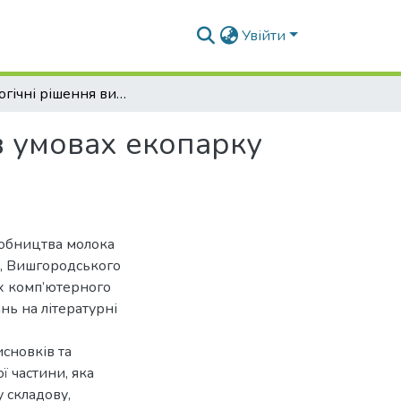
Увійти
Технологічні рішення виробництва молока кіз в умовах екопарку «Медвино»
в умовах екопарку
робництва молока
ті, Вишгородського
ах комп’ютерного
ань на літературні
исновків та
ї частини, яка
у складову,