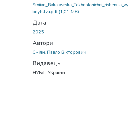
Smiian_Bakalavrska_Tekhnolohichni_rishennia_v
bnytstva.pdf
(1,01 MB)
Дата
2025
Автори
Сміян, Павло Вікторович
Видавець
НУБіП України