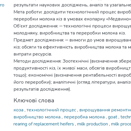
yro
результати наукових досліджень, аналіз та узагальне
Мета роботи: дослідити технологічний процес виро
переробки молока кіз в умовах екопарку «Медвино»
Об’єкт дослідження: ‒ технологічні процеси вирощ
молодняку, виробництва та переробки молока кіз.
Предмет дослідження: ‒ вимоги до умов вирощуван
кіз; обсяги та ефективність виробництва молока та м
витрати ресурсів.
Методи дослідження: Зоотехнічні (визначення збере
продуктивності кіз, їх живої маси, обсягів виробниц
тощо); економічні (визначення рентабельності виро
його переробки); аналітичні (огляд літератури, аналі
результатів дослідження).
Ключові слова
коза
,
технологічний процес
,
вирощування ремонтн
виробництво молока
,
переробка молока
,
goat
,
tech
rearing of replacement heifers
,
milk production
,
milk proc