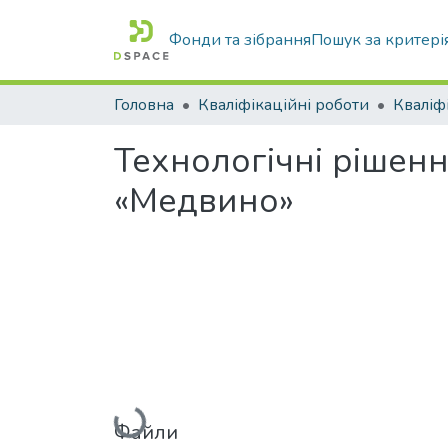
Фонди та зібрання
Пошук за критері
Головна
Кваліфікаційні роботи
Технологічні рішен
«Медвино»
Вантажиться...
Файли