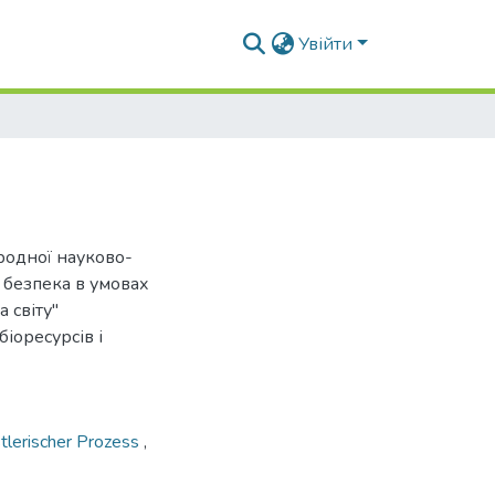
Увійти
ародної науково-
 безпека в умовах
 світу"
іоресурсів і
tlerischer Prozess
,