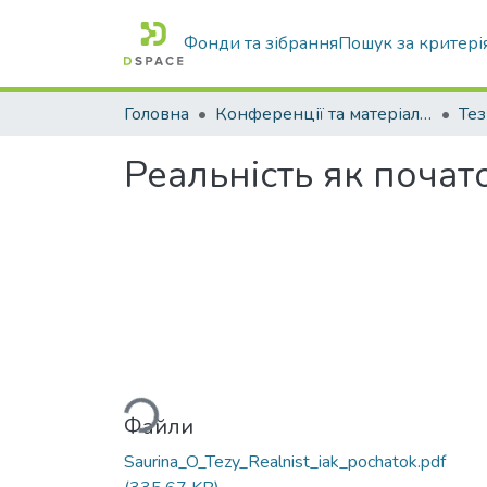
Фонди та зібрання
Пошук за критері
Головна
Конференції та матеріали конференцій
Тез
Реальність як поча
Вантажиться...
Файли
Saurina_O_Tezy_Realnist_iak_pochatok.pdf