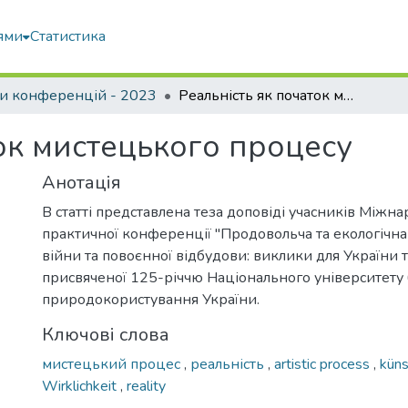
ями
Статистика
и конференцій - 2023
Реальність як початок мистецького процесу
ток мистецького процесу
Анотація
В статті представлена теза доповіді учасників Міжн
практичної конференції "Продовольча та екологічна
війни та повоєнної відбудови: виклики для України та
присвяченої 125-річчю Національного університету б
природокористування України.
Ключові слова
мистецький процес
,
реальність
,
artistic process
,
küns
Wirklichkeit
,
reality