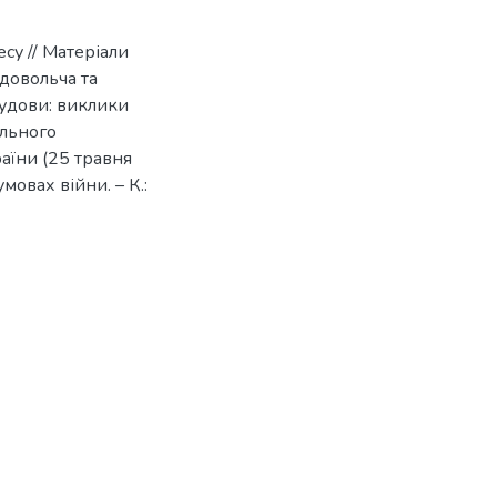
есу // Матеріали
довольча та
будови: виклики
ального
аїни (25 травня
умовах війни. – К.: