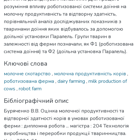
розуміння впливу роботизованої системи доїння на
молочну продуктивність та відтворну здатність,
порівняльний аналіз досліджуваних показників з
тваринами доїння яких відбувалось за допомогою
доїльної установки Паралель. Групи тварин в
залежності від ферми позначали, як Ф1 (роботизована
система доїння) та Ф2 (доїльна установка Паралель).
Ключові слова
молочне скотарство
,
молочна продуктивність корів
,
роботизована ферма
,
dairy farming
,
milk production of
cows
,
robot farm
Бібліографічний опис
Буряченко В.В. Оцінка молочної продуктивності та
відтворної здатності корів в умовах роботизованої
ферми : дипломна робота ... магістра : 204 Технологія
виробництва і переробки продукції тваринництва.