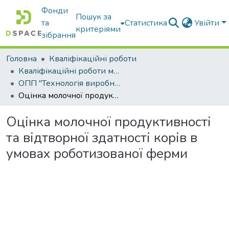
Фонди
Пошук за
та
Статистика
Увійти
критеріями
зібрання
Головна
Кваліфікаційні роботи
Кваліфікаційні роботи магістрів
ОПП "Технологія виробництва і переробки продукції тваринництва"
Оцінка молочної продуктивності та відтворної здатності корів в умовах роботизованої ферми
Оцінка молочної продуктивності
та відтворної здатності корів в
умовах роботизованої ферми