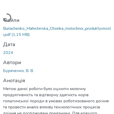
Вантажиться...
Файли
Buriachenko_Mahisterska_Otsinka_molochnoi_produktyvnost
i.pdf
(1,15 MB)
Дата
2024
Автори
Буряченко, В. В.
Анотація
Метою даної роботи було оцінити молочну
продуктивність та відтворну здатність корів
голштинської породи в умовах роботизованого доїння
та провести аналіз впливу технологічних процесів
доїння на досліджувані показники. Для кращого