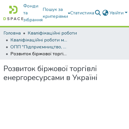
Фонди
Пошук за
та
Статистика
Увійти
критеріями
зібрання
Головна
Кваліфікаційні роботи
Кваліфікаційні роботи магістрів
ОПП "Підприємництво, торгівля та біржова діяльність"
Розвиток біржової торгівлі енергоресурсами в Україні
Розвиток біржової торгівлі
енергоресурсами в Україні