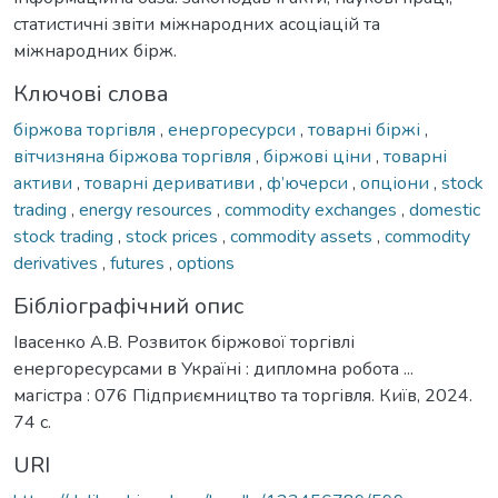
статистичні звіти міжнародних асоціацій та
міжнародних бірж.
Ключові слова
біржова торгівля
,
енергоресурси
,
товарні біржі
,
вітчизняна біржова торгівля
,
біржові ціни
,
товарні
активи
,
товарні деривативи
,
ф’ючерси
,
опціони
,
stock
trading
,
energy resources
,
commodity exchanges
,
domestic
stock trading
,
stock prices
,
commodity assets
,
commodity
derivatives
,
futures
,
options
Бібліографічний опис
Івасенко А.В. Розвиток біржової торгівлі
енергоресурсами в Україні : дипломна робота ...
магістра : 076 Підприємництво та торгівля. Київ, 2024.
74 с.
URI