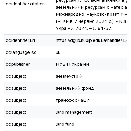
ресурсами // Сучасні виклики в уп
dc.identifier.citation
земельними ресурсами: матеріали
Міжнародної науково-практично
(м. Київ, 7 червня 2024 р.). - Київ
України, 2024. – С. 64-67.
dc.identifier.uri
https://dglib.nubip.edu.ua/handle
dc.language.iso
uk
dc.publisher
НУБіП України
dc.subject
землеустрій
dc.subject
земельний фонд
dc.subject
трансформація
dc.subject
land management
dc.subject
land fund