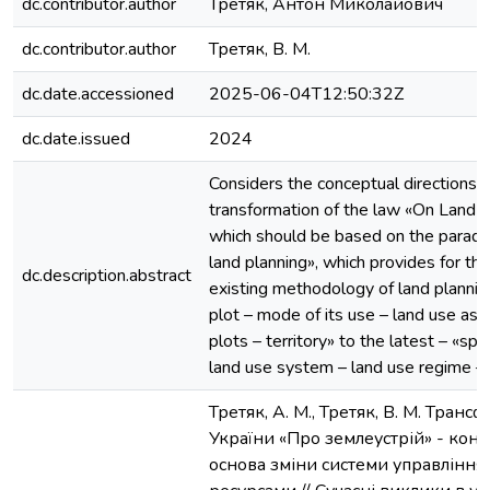
dc.contributor.author
Третяк, Антон Миколайович
dc.contributor.author
Третяк, В. М.
dc.date.accessioned
2025-06-04T12:50:32Z
dc.date.issued
2024
Considers the conceptual directions o
transformation of the law «On Land O
which should be based on the paradi
land planning», which provides for the
dc.description.abstract
existing methodology of land plannin
plot – mode of its use – land use as a
plots – territory» to the latest – «spa
land use system – land use regime – 
Третяк, А. М., Третяк, В. М. Тран
України «Про землеустрій» - кон
основа зміни системи управлінн