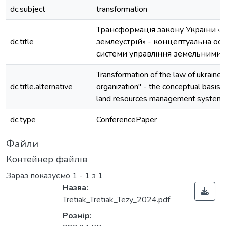
dc.subject
transformation
Трансформація закону України «
dc.title
землеустрій» - концептуальна ос
системи управління земельними 
Transformation of the law of ukraine 
dc.title.alternative
organization" - the conceptual basis 
land resources management system
dc.type
ConferencePaper
Файли
Контейнер файлів
Зараз показуємо
1 - 1 з 1
Назва:
Tretiak_Tretiak_Tezy_2024.pdf
Розмір: