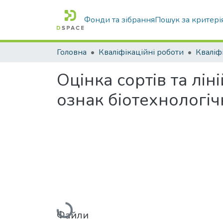
Фонди та зібрання
Пошук за критері
Головна
Кваліфікаційні роботи
Оцінка сортів та лі
ознак біотехнологі
Вантажиться...
Файли