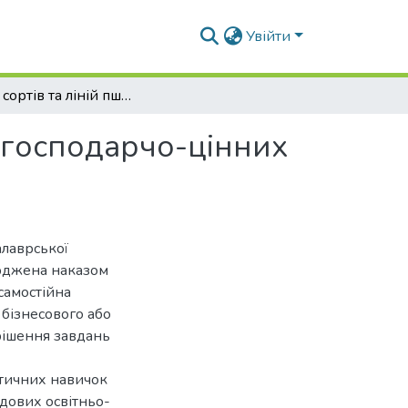
Увійти
Оцінка сортів та ліній пшениці м’якої за генами господарчо-цінних ознак біотехнологічними методами
и господарчо-цінних
алаврської
ерджена наказом
самостійна
 бізнесового або
рішення завдань
ктичних навичок
адових освітньо-