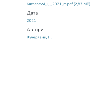
Kucheriavyi_I_I_2021_m.pdf
(2,83 MB)
Дата
2021
Автори
Кучерявий, І. І.