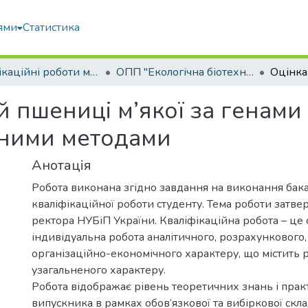
ями
Статистика
Кваліфікаційні роботи магістрів
ОПП "Екологічна біотехнологія та біоенергетика"
ній пшениці м’якої за генам
чними методами
Анотація
Робота виконана згідно завдання на виконання бак
кваліфікаційної роботи студенту. Тема роботи затв
ректора НУБіП України. Кваліфікаційна робота – це 
індивідуальна робота аналітичного, розрахункового,
організаційно-економічного характеру, що містить 
узагальненого характеру.
Робота відображає рівень теоретичних знань і пра
випускника в рамках обов’язкової та вибіркової скл