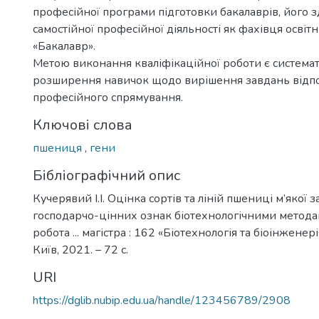
професійної програми підготовки бакалаврів, його з
самостійної професійної діяльності як фахівця освіт
«Бакалавр».
Метою виконання кваліфікаційної роботи є системат
розширення навичок щодо вирішення завдань відп
професійного спрямування.
Ключові слова
пшениця
,
гени
Бібліографічний опис
Кучерявий І.І. Оцінка сортів та ліній пшениці м’якої 
господарчо-цінних ознак біотехнологічними метода
робота ... магістра : 162 «Біотехнологія та біоінженерія
Київ, 2021. – 72 с.
URI
https://dglib.nubip.edu.ua/handle/123456789/2908