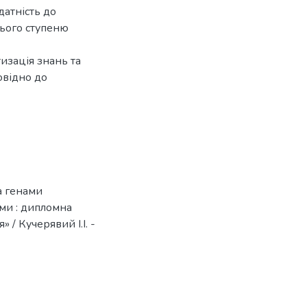
датність до
нього ступеню
изація знань та
овідно до
за генами
ми : дипломна
» / Кучерявий І.І. -