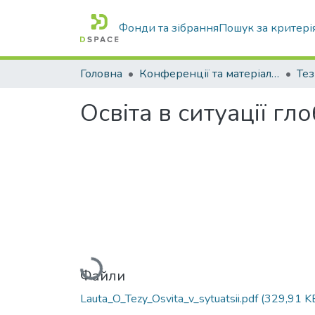
Фонди та зібрання
Пошук за критері
Головна
Конференції та матеріали конференцій
Тез
Освіта в ситуації гл
Вантажиться...
Файли
Lauta_O_Tezy_Osvita_v_sytuatsii.pdf
(329,91 K