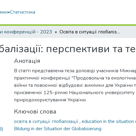
ями
Статистика
и конференцій - 2023
Освіта в ситуації глобалізації: перспективи та тенденції
обалізації: перспективи та т
Анотація
В статті представлена теза доповіді учасників Міжн
практичної конференції "Продовольча та екологічна
війни та повоєнної відбудови: виклики для України та
присвяченої 125-річчю Національного університету б
природокористування України.
Ключові слова
освіта в ситуації глобалізації
,
education in the situation 
Bildung in der Situation der Globalisierung
B)