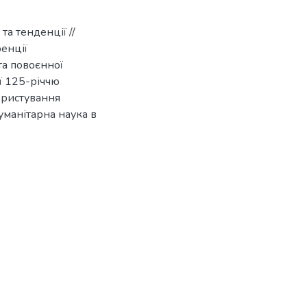
 та тенденції //
енції
та повоєнної
ої 125-річчю
ористування
гуманітарна наука в