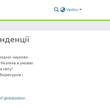
Увійти
енденції
ародної науково-
 безпека в умовах
 світу"
іоресурсів і
of globalization
,