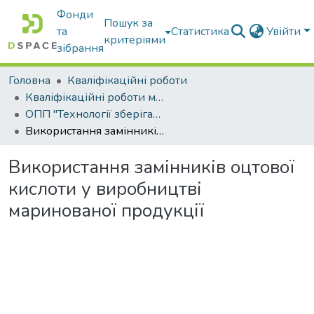
Фонди
Пошук за
та
Статистика
Увійти
критеріями
зібрання
Головна
Кваліфікаційні роботи
Кваліфікаційні роботи магістрів
ОПП "Технології зберігання та переробки водних біоресурсів"
Використання замінників оцтової кислоти у виробництві маринованої продукції
Використання замінників оцтової
кислоти у виробництві
маринованої продукції