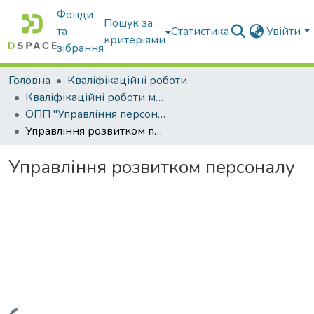
Фонди
Пошук за
та
Статистика
Увійти
критеріями
зібрання
Головна
Кваліфікаційні роботи
Кваліфікаційні роботи магістрів
ОПП "Управління персоналом"
Управління розвитком персоналу
Управління розвитком персоналу