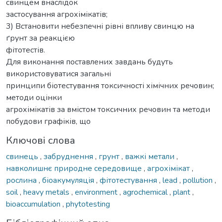
свинцем внаслідок
застосування агрохімікатів;
3) Встановити небезпечні рівні впливу свинцю на
ґрунт за реакцією
фітотестів.
Для виконання поставлених завдань будуть
використовуватися загальні
принципи біотестування токсичності хімічних речовин;
методи оцінки
агрохімікатів за вмістом токсичних речовин та методи
побудови графіків, що
Ключові слова
свинець
,
забруднення
,
грунт
,
важкі метали
,
навколишнє природне середовище
,
агрохімікат
,
рослина
,
біоакумуляція
,
фітотестування
,
lead
,
pollution
,
soil
,
heavy metals
,
environment
,
agrochemical
,
plant
,
bioaccumulation
,
phytotesting