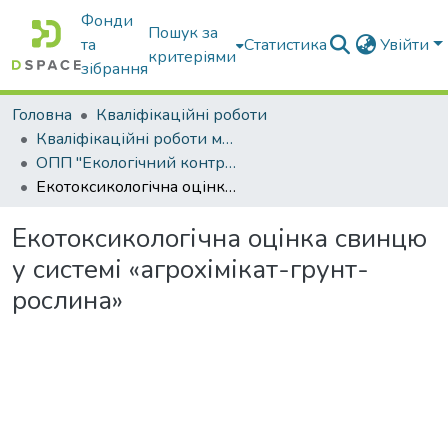
Фонди
Пошук за
та
Статистика
Увійти
критеріями
зібрання
Головна
Кваліфікаційні роботи
Кваліфікаційні роботи магістрів
ОПП "Екологічний контроль та аудит"
Екотоксикологічна оцінка свинцю у системі «агрохімікат-грунт-рослина»
Екотоксикологічна оцінка свинцю
у системі «агрохімікат-грунт-
рослина»