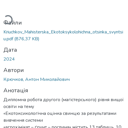
Вантажиться...
Файли
Kriuchkov_Mahisterska_Ekotoksykolohichna_otsinka_svyntsi
u.pdf
(876,37 KB)
Дата
2024
Автори
Крючков, Антон Миколайович
Анотація
Дипломна робота другого (магістерського) рівня вищої
освіти на тему
«Екотоксикологічна оцінка свинцю за результатами
вивчення системи
«агрохімікат – ґрунт – рослина» містить 13 таблиць, 10