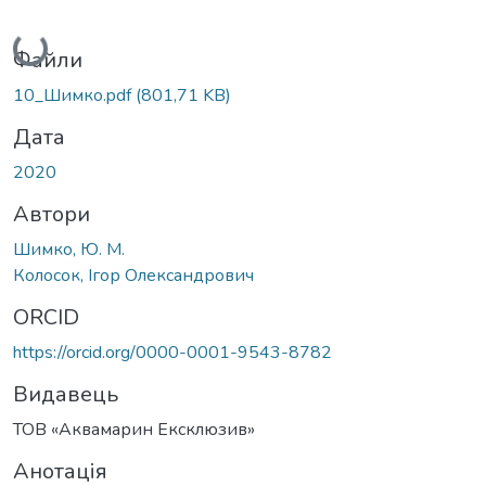
Вантажиться...
Файли
10_Шимко.pdf
(801,71 KB)
Дата
2020
Автори
Шимко, Ю. М.
Колосок, Ігор Олександрович
ORCID
https://orcid.org/0000-0001-9543-8782
Видавець
ТОВ «Аквамарин Ексклюзив»
Анотація