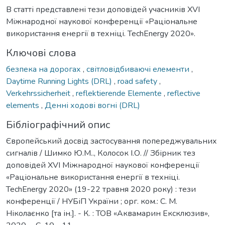
В статті представлені тези доповідей учасників XVІ
Міжнародної наукової конференції «Раціональне
використання енергії в техніці. TechEnergy 2020».
Ключові слова
безпека на дорогах
,
світловідбиваючі елементи
,
Daytime Running Lights (DRL)
,
road safety
,
Verkehrssicherheit
,
reflektierende Elemente
,
reflective
elements
,
Денні ходові вогні (DRL)
Бібліографічний опис
Європейський досвід застосування попереджувальних
сигналів / Шимко Ю.М.., Колосок І.О. // Збірник тез
доповідей XVІ Міжнародної наукової конференції
«Раціональне використання енергії в техніці.
TechEnergy 2020» (19-22 травня 2020 року) : тези
конференції / НУБіП України ; орг. ком.: С. М.
Ніколаєнко [та ін.]. - К. : ТОВ «Аквамарин Ексклюзив»,