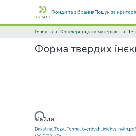
Фонди та зібрання
Пошук за критері
Головна
Конференції та матеріали конференцій
Тез
Форма твердих інєк
Вантажиться...
Файли
Bakulina_Tezy_Forma_tverdykh_iniektsiinykh.pdf