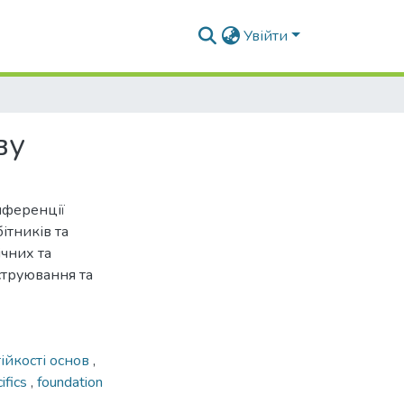
Увійти
ву
нференції
ітників та
ічних та
струювання та
ійкості основ
,
ifics
,
foundation