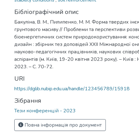
stability conditions
,
soil reinforcement
Бібліографічний опис
Бакуліна, В. М., Пилипенко, М. М. Форма твердих інє
грунтового масиву // Проблеми та перспективи розв
біоенергетичних систем природокористування: кон
дизайн : збірник тез доповідей ХXІI Міжнародної о
науково-педагогічних працівників, наукових співроб
аспірантів (м. Київ, 19-20 квітня 2023 року). – Київ :
2023. – С. 70-72.
URI
https://dglib.nubip.edu.ua/handle/123456789/15918
Зібрання
Тези конференцій - 2023
Повна інформація про документ