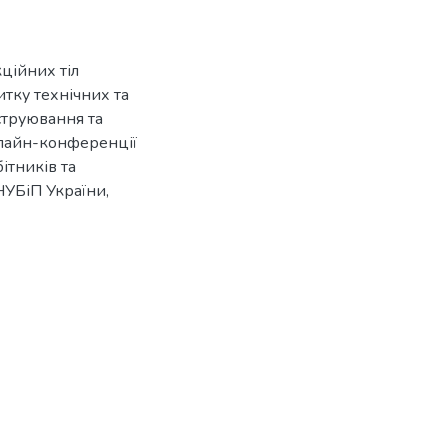
кційних тіл
итку технічних та
струювання та
нлайн-конференції
ітників та
 НУБіП України,