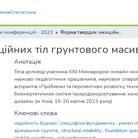
ями
Статистика
и конференцій - 2023
Форма твердих інєкційних тіл грунтового масиву
ційних тіл грунтового маси
Анотація
Теза доповіді учасника ХXІI Міжнародної онлайн-ко
науково-педагогічних працівників, наукових співроб
аспірантів «Проблеми та перспективи розвитку техн
біоенергетичних систем природокористування: кон
дизайн» (м. Київ, 19-20 квітня 2023 року)
Ключові слова
надійність будови
,
специфіка фундаменту
,
умови ст
армування ґрунтів
,
structural reliability
,
foundation spec