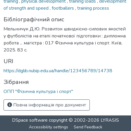
training
,
physical development
,
training loads
,
development
of strength and speed
,
footballers
,
training process
Бібліографічний опис
Мельничук Д.Ю. Розвиток швидкісно-силових якостей
у футболістів на етапі початкової підготовки : дипломна
робота ... магістра : 017 Фізична культура і спорт. Київ,
2025. 83 с.
URI
https://dglib.nubip.edu.ua/handle/123456789/14738
Зібрання
ОПП "Фізична культура і спорт"
Повна інформація про документ
DSpace software
copyright © 2002-2026
LYRASIS
Accessibility settings
Send Feedback