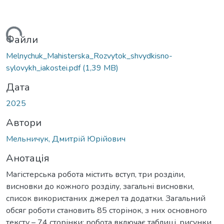
ься...
Файли
Melnychuk_Mahisterska_Rozvytok_shvydkisno-
sylovykh_iakostei.pdf
(1,39 MB)
Дата
2025
Автори
Мельничук, Дмитрій Юрійович
Анотація
Магістерська робота містить вступ, три розділи,
висновки до кожного розділу, загальні висновки,
список використаних джерел та додатки. Загальний
обсяг роботи становить 85 сторінок, з них основного
тексту – 74 сторінки; робота включає таблиці, рисунки