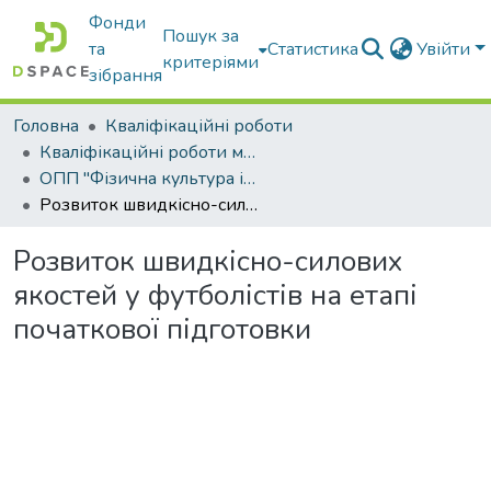
Фонди
Пошук за
та
Статистика
Увійти
критеріями
зібрання
Головна
Кваліфікаційні роботи
Кваліфікаційні роботи магістрів
ОПП "Фізична культура і спорт"
Розвиток швидкісно-силових якостей у футболістів на етапі початкової підготовки
Розвиток швидкісно-силових
якостей у футболістів на етапі
початкової підготовки