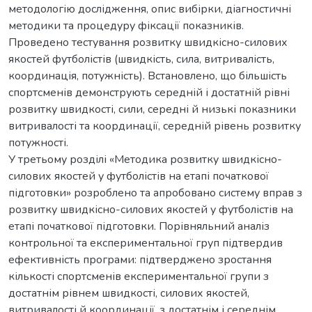
методологію дослідження, опис вибірки, діагностичні
методики та процедуру фіксації показників.
Проведено тестування розвитку швидкісно-силових
якостей футболістів (швидкість, сила, витривалість,
координація, потужність). Встановлено, що більшість
спортсменів демонструють середній і достатній рівні
розвитку швидкості, сили, середні й низькі показники
витривалості та координації, середній рівень розвитку
потужності.
У третьому розділі «Методика розвитку швидкісно-
силових якостей у футболістів на етапі початкової
підготовки» розроблено та апробовано систему вправ з
розвитку швидкісно-силових якостей у футболістів на
етапі початкової підготовки. Порівняльний аналіз
контрольної та експериментальної груп підтвердив
ефективність програми: підтверджено зростання
кількості спортсменів експериментальної групи з
достатнім рівнем швидкості, силових якостей,
витривалості й координації, з достатнім і середнім