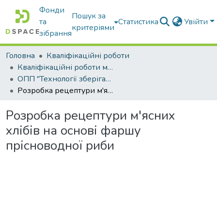
Фонди
Пошук за
та
Статистика
Увійти
критеріями
зібрання
Головна
Кваліфікаційні роботи
Кваліфікаційні роботи магістрів
ОПП "Технології зберігання та переробки водних біоресурсів"
Розробка рецептури м'ясних хлібів на основі фаршу прісноводної риби
Розробка рецептури м'ясних
хлібів на основі фаршу
прісноводної риби