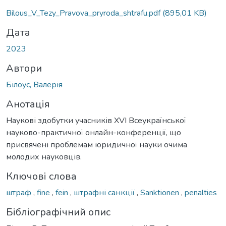
Bilous_V_Tezy_Pravova_pryroda_shtrafu.pdf
(895,01 KB)
Дата
2023
Автори
Білоус, Валерія
Анотація
Наукові здобутки учасників ХVІ Всеукраїнської
науково-практичної онлайн-конференції, що
присвячені проблемам юридичної науки очима
молодих науковців.
Ключові слова
штраф
,
fine
,
fein
,
штрафні санкції
,
Sanktionen
,
penalties
Бібліографічний опис