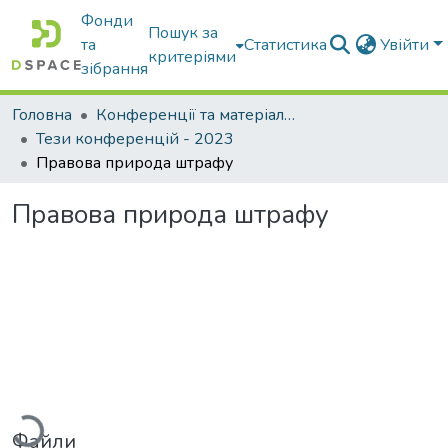
Фонди
Пошук за
та
Статистика
Увійти
критеріями
зібрання
Головна
Конференції та матеріали конференцій
Тези конференцій - 2023
Правова природа штрафу
Правова природа штрафу
житься...
Файли