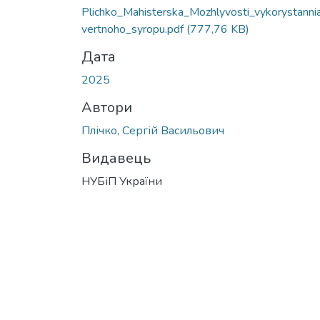
Plichko_Mahisterska_Mozhlyvosti_vykorystannia
vertnoho_syropu.pdf
(777,76 KB)
Дата
2025
Автори
Плічко, Сергій Васильович
Видавець
НУБіП України