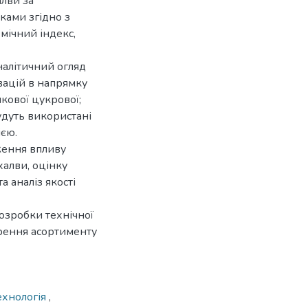
алви за
ками згідно з
мічний індекс,
налітичний огляд
овацій в напрямку
кової цукрової;
удуть використані
ією.
ження впливу
халви, оцінку
а аналіз якості
озробки технічної
рення асортименту
ехнологія
,