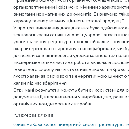
Проведено оцінку якості органічної соняшникової х
органолептичними і фізико-хімічними характеристи
вимогами нормативних документів. Визначено гліке
харчову та енергетичну цінність готової продукції.
У процесі виконання дослідження було здійснено: а
технології халви соняшникової цукрової; аналіз інн
удосконалення рецептур і технологій халви соняшни
охарактеризовано сировину і напівфабрикати, які б
для халви соняшникової за удосконаленою технолог
Експериментальна частина роботи включала дослід
інвертного сиропу на якість соняшникової цукрової 
якості халви за харчовою та енергетичною цінністю т
халви під час зберігання.
Отримані результати можуть бути використані для р
документації, впровадження у виробництво, розши
органічних кондитерських виробів.
Ключові слова
соняшникова халва
,
інвертний сироп
,
рецептура
,
т