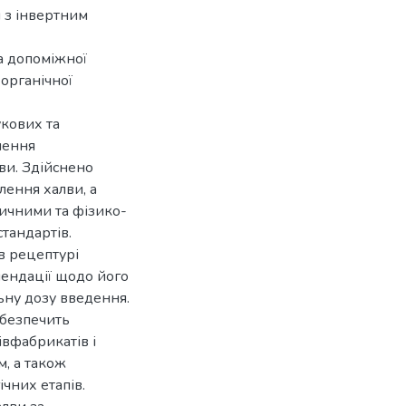
и з інвертним
а допоміжної
органічної
укових та
лення
ви. Здійснено
лення халви, а
тичними та фізико-
тандартів.
в рецептурі
мендації щодо його
ьну дозу введення.
абезпечить
івфабрикатів і
м, а також
чних етапів.