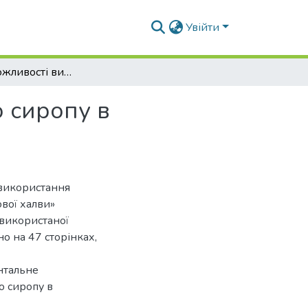
Увійти
Вивчення можливості використання інвертного сиропу в технології органічної соняшникової халви
 сиропу в
 використання
ової халви»
у використаної
о на 47 сторінках,
нтальне
о сиропу в