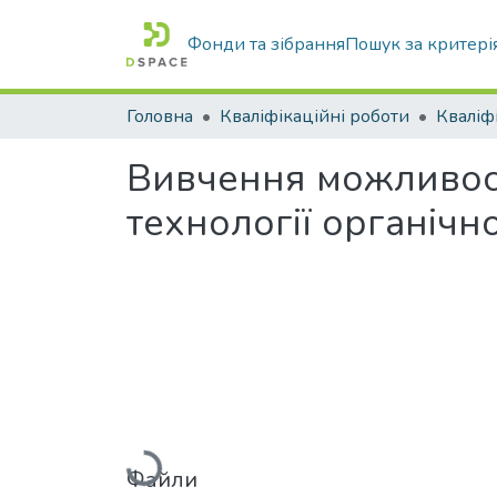
Фонди та зібрання
Пошук за критері
Головна
Кваліфікаційні роботи
Вивчення можливост
технології органічн
Вантажиться...
Файли