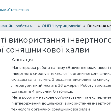
ями
Статистика
Кваліфікаційні роботи магістрів
ОНП "Нутриціологія"
і використання інвертного
ої соняшникової халви
Анотація
Магістерська робота на тему «Вивчення можливості
інвертного сиропу в технології органічної соняшник
складається зі вступу, 3 розділів, висновків та списк
літератури, який містить 36 джерел. Роботу викладен
що містять 4 рисунки, 8 таблиць.
Мета роботи - наукове обґрунтування та експериме
підтвердження доцільності використання інвертног
технології органічної соняшникової халви