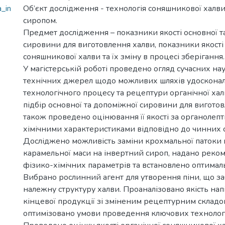
_in
Об’єкт дослідження - технологія соняшникової халв
сиропом.
Предмет дослідження – показники якості основної т
сировини для виготовлення халви, показники якості 
соняшникової халви та їх зміну в процесі зберігання.
У магістерській роботі проведено огляд сучасних на
технічних джерел щодо можливих шляхів удоскона
технологічного процесу та рецептури органічної хал
підбір основної та допоміжної сировини для виготов
також проведено оцінювання її якості за органолеп
хімічними характеристиками відповідно до чинних с
Досліджено можливість заміни крохмальної патоки 
карамельної маси на інвертний сироп, надано реко
фізико-хімічних параметрів та встановлено оптимал
Вибрано рослинний агент для утворення піни, що з
належну структуру халви. Проаналізовано якість нап
кінцевої продукції зі зміненим рецептурним складо
оптимізовано умови проведення ключових технологі