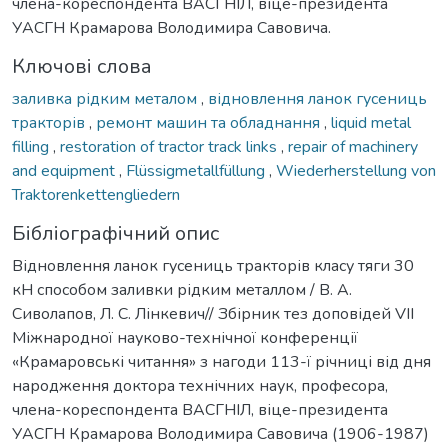
члена-кореспондента ВАСГНІЛ, віце-президента
УАСГН Крамарова Володимира Савовича.
Ключові слова
заливка рідким металом
,
відновлення ланок гусениць
тракторів
,
ремонт машин та обладнання
,
liquid metal
filling
,
restoration of tractor track links
,
repair of machinery
and equipment
,
Flüssigmetallfüllung
,
Wiederherstellung von
Traktorenkettengliedern
Бібліографічний опис
Відновлення ланок гусениць тракторів класу тяги 30
кН способом заливки рідким металлом / В. А.
Сиволапов, Л. С. Лінкевич// Збірник тез доповідей VIІ
Міжнародної науково-технічної конференції
«Крамаровські читання» з нагоди 113-ї річниці від дня
народження доктора технічних наук, професора,
члена-кореспондента ВАСГНІЛ, віце-президента
УАСГН Крамарова Володимира Савовича (1906-1987)