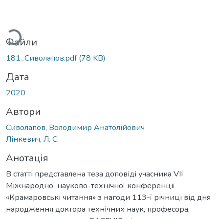
житься...
Файли
181_Сиволапов.pdf
(78 KB)
Дата
2020
Автори
Сиволапов, Володимир Анатолійович
Лінкевич, Л. С.
Анотація
В статті представлена теза доповіді учасника VIІ
Міжнародної науково-технічної конференції
«Крамаровські читання» з нагоди 113-ї річниці від дня
народження доктора технічних наук, професора,