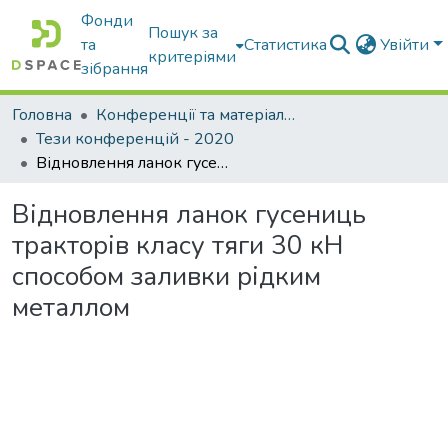
Фонди
Пошук за
та
Статистика
Увійти
критеріями
зібрання
Головна
Конференції та матеріали конференцій
Тези конференцій - 2020
Відновлення ланок гусениць тракторів класу тяги 30 кН способом заливки рідким металлом
Відновлення ланок гусениць
тракторів класу тяги 30 кН
способом заливки рідким
металлом