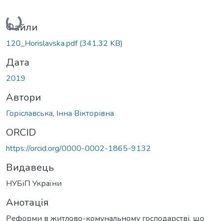
Вантажиться...
Файли
120_Horislavska.pdf
(341,32 KB)
Дата
2019
Автори
Горіславська, Інна Вікторівна
ORCID
https://orcid.org/0000-0002-1865-9132
Видавець
НУБіП України
Анотація
Реформи в житлово-комунальному господарстві, що