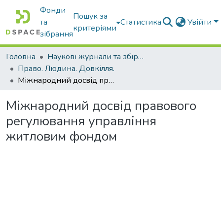
Фонди
Пошук за
та
Статистика
Увійти
критеріями
зібрання
Головна
Наукові журнали та збірники видань
Право. Людина. Довкілля.
Міжнародний досвід правового регулювання управління житловим фондом
Міжнародний досвід правового
регулювання управління
житловим фондом