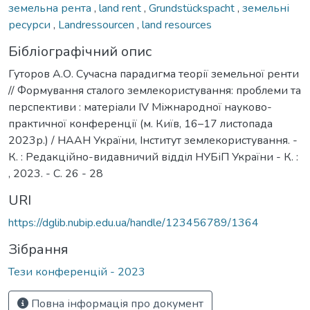
земельна рента
,
land rent
,
Grundstückspacht
,
земельні
ресурси
,
Landressourcen
,
land resources
Бібліографічний опис
Гуторов А.О. Сучасна парадигма теорії земельної ренти
// Формування сталого землекористування: проблеми та
перспективи : матеріали ІV Міжнародної науково-
практичної конференції (м. Київ, 16–17 листопада
2023р.) / НААН України, Інститут землекористування. -
К. : Редакційно-видавничий відділ НУБіП України - К. :
, 2023. - С. 26 - 28
URI
https://dglib.nubip.edu.ua/handle/123456789/1364
Зібрання
Тези конференцій - 2023
Повна інформація про документ