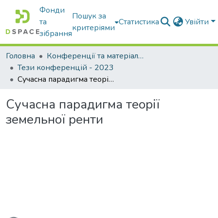
Фонди
Пошук за
та
Статистика
Увійти
критеріями
зібрання
Головна
Конференції та матеріали конференцій
Тези конференцій - 2023
Сучасна парадигма теорії земельної ренти
Сучасна парадигма теорії
земельної ренти