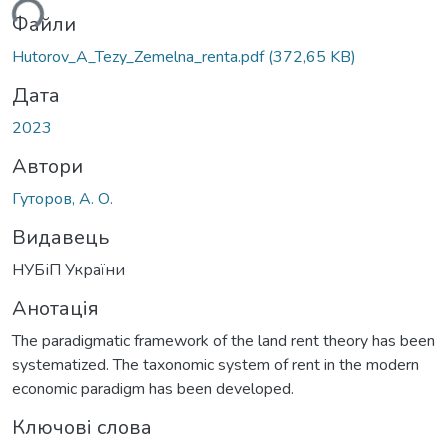
ься...
Файли
Hutorov_A_Tezy_Zemelna_renta.pdf
(372,65 KB)
Дата
2023
Автори
Гуторов, А. О.
Видавець
НУБіП України
Анотація
The paradigmatic framework of the land rent theory has been
systematized. The taxonomic system of rent in the modern
economic paradigm has been developed.
Ключові слова