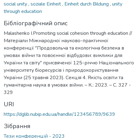
social unity
,
soziale Einheit
,
Einheit durch Bildung
,
unity
through education
Бібліографічний опис
Malashenko I.Promoting social cohesion through education //
Матеріали Міжнародної науково-практичної
конференції "Продовольча та екологічна безпека в
умовах війни та повоєнної відбудови: виклики для
України та світу" присвяченої 125-річчю Національного
університету біоресурсів і природокористування
України (25 травня 2023). Секція 4. Якість освіти та
гуманітарна наука в умовах війни. – К.: 2023. – С. 327 -
329
URI
https://dglib.nubip.edu.ua/handle/123456789/9639
Зібрання
Тези конференцій - 2023