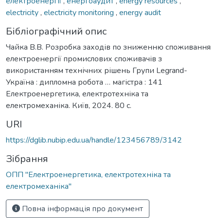
електроенергії
,
енергоаудит
,
energy resources
,
electricity
,
electricity monitoring
,
energy audit
Бібліографічний опис
Чайка В.В. Розробка заходів по зниженню споживання
електроенергії промислових споживачів з
використанням технічних рішень Групи Legrand-
Україна : дипломна робота … магістра : 141
Електроенергетика, електротехніка та
електромеханіка. Київ, 2024. 80 с.
URI
https://dglib.nubip.edu.ua/handle/123456789/3142
Зібрання
ОПП "Електроенергетика, електротехніка та
електромеханіка"
Повна інформація про документ