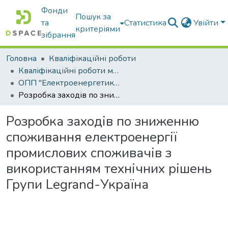
Фонди
Пошук за
та
Статистика
Увійти
критеріями
зібрання
Головна
Кваліфікаційні роботи
Кваліфікаційні роботи магістрів
ОПП "Електроенергетика, електротехніка та електромеханіка"
Розробка заходів по зниженню споживання електроенергії промислових споживачів з використанням технічних рішень Групи Legrand-Україна
Розробка заходів по зниженню
споживання електроенергії
промислових споживачів з
використанням технічних рішень
Групи Legrand-Україна