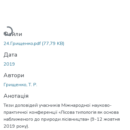
антажиться...
Файли
24.Грищенко.pdf
(77,79 KB)
Дата
2019
Автори
Грищенко, Т. Р.
Анотація
Тези доповідей учасників Міжнародної науково-
практичної конференції «Лісова типологія як основа
наближеного до природи лісівництва» (9-12 жовтня
2019 року).