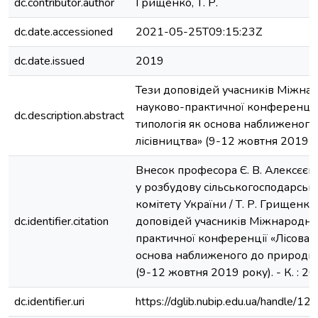
dc.contributor.author
Грищенко, Т. Р.
dc.date.accessioned
2021-05-25T09:15:23Z
dc.date.issued
2019
Тези доповідей учасників Міжна
науково-практичної конференції 
dc.description.abstract
типологія як основа наближеног
лісівництва» (9-12 жовтня 2019 р
Внесок професора Є. В. Алексєєв
у розбудову сільськогосподарськ
комітету України / Т. Р. Грищенко 
dc.identifier.citation
доповідей учасників Міжнародно
практичної конференції «Лісова т
основа наближеного до природи 
(9-12 жовтня 2019 року). - К. : 20
dc.identifier.uri
https://dglib.nubip.edu.ua/handle/