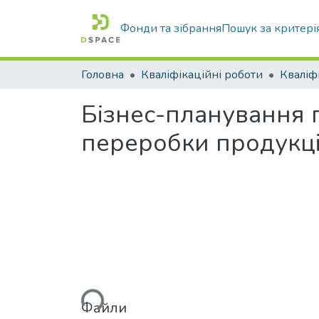
Фонди та зібрання
Пошук за критері
Головна
Кваліфікаційні роботи
Бізнес-планування п
переробки продукці
Вантажиться...
Файли