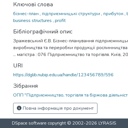
Ключові слова
бізнес-план
,
підприємницькі структури
,
прибуток
,
business structures
,
profit
Бібліографічний опис
Зражевський Є.В. Бізнес-планування підприємницько
виробництва та переробки продукції рослинництва 
... магістра : 076 Підприємництво та торгівля. Київ, 20
URI
https://dglib.nubip.edu.ua/handle/123456789/596
Зібрання
ОПП "Підприємництво, торгівля та біржова діяльніст
Повна інформація про документ
DSpace software
copyright © 2002-2026
LYRASIS