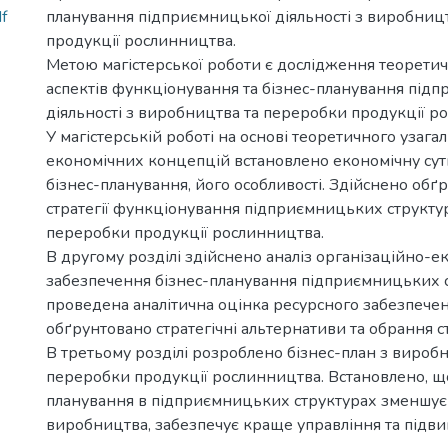
f
планування підприємницької діяльності з виробниц
продукції рослинництва.
Метою магістерської роботи є дослідження теорети
аспектів функціонування та бізнес-планування під
діяльності з виробництва та переробки продукції р
У магістерській роботі на основі теоретичного узага
економічних концепцій встановлено економічну сутн
бізнес-планування, його особливості. Здійснено обґ
стратегії функціонування підприємницьких структу
переробки продукції рослинництва.
В другому розділі здійснено аналіз організаційно-
забезпечення бізнес-планування підприємницьких с
проведена аналітична оцінка ресурсного забезпечен
обґрунтовано стратегічні альтернативи та обрання ст
В третьому розділі розроблено бізнес-план з вироб
переробки продукції рослинництва. Встановлено, що
планування в підприємницьких структурах зменшує
виробництва, забезпечує краще управління та підви