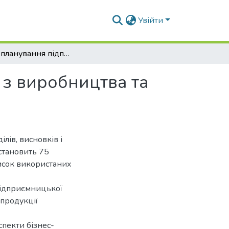
Увійти
Бізнес-планування підприємницької діяльності з виробництва та переробки продукції рослинництва
 з виробництва та
ілів, висновків і
становить 75
писок використаних
підприємницької
 продукції
спекти бізнес-