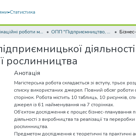
ями
Статистика
Кваліфікаційні роботи магістрів
ОПП "Підприємництво, торгівля та біржова діяльність"
ідприємницької діяльності
ї рослинництва
Анотація
Магістерська робота складається зі вступу, трьох розд
списку використаних джерел. Повний обсяг роботи 
сторінок. Робота містить 10 таблиць, 10 рисунків, с
джерел із 61 найменування на 7 сторінках.
Об’єктом дослідження є процес бізнес-планування 
діяльності з виробництва та реалізації та переробки
рослинництва.
Предметом дослідження є теоретичні та практичні а