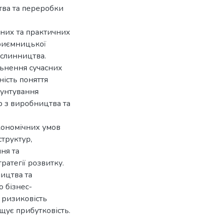
тва та переробки
чних та практичних
приємницької
ослинництва.
льнення сучасних
ість поняття
рунтування
р з виробництва та
економічних умов
труктур,
ня та
ратегії розвитку.
ництва та
 бізнес-
 ризиковість
щує прибутковість.