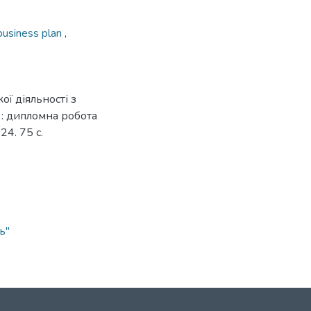
business plan
,
ї діяльності з
: дипломна робота
24. 75 с.
ь"