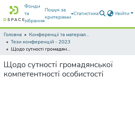
Фонди
Пошук за
та
Статистика
Увійти
критеріями
зібрання
Головна
Конференції та матеріали конференцій
Тези конференцій - 2023
Щодо сутності громадянської компетентності особистості
Щодо сутності громадянської
компетентності особистості
Вантажиться...