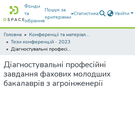
Фонди
Пошук за
та
Статистика
Увійти
критеріями
зібрання
Головна
Конференції та матеріали конференцій
Тези конференцій - 2023
Діагностувальні професійні завдання фахових молодших бакалаврів з агроінженерії
Діагностувальні професійні
завдання фахових молодших
бакалаврів з агроінженерії