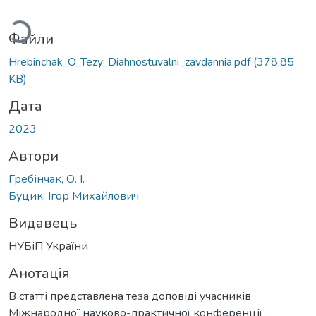
житься...
Файли
Hrebinchak_O_Tezy_Diahnostuvalni_zavdannia.pdf
(378,85
KB)
Дата
2023
Автори
Гребінчак, О. І.
Буцик, Ігор Михайлович
Видавець
НУБіП України
Анотація
В статті представлена теза доповіді учасників
Міжнародної науково-практичної конференції