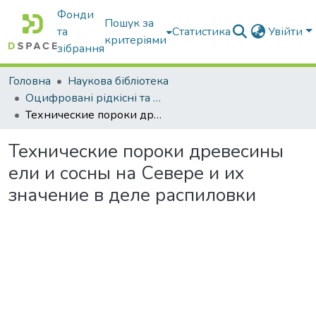
Фонди
Пошук за
та
Статистика
Увійти
критеріями
зібрання
Головна
Наукова бібліотека
Оцифровані рідкісні та цінні видання з фонду наукової бібліотеки
Технические пороки древесины ели и сосны на Севере и их значение в деле распиловки
Технические пороки древесины
ели и сосны на Севере и их
значение в деле распиловки