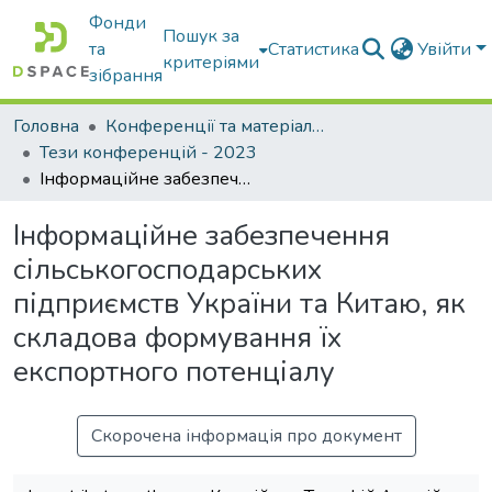
Фонди
Пошук за
та
Статистика
Увійти
критеріями
зібрання
Головна
Конференції та матеріали конференцій
Тези конференцій - 2023
Інформаційне забезпечення сільськогосподарських підприємств України та Китаю, як складова формування їх експортного потенціалу
Інформаційне забезпечення
сільськогосподарських
підприємств України та Китаю, як
складова формування їх
експортного потенціалу
Скорочена інформація про документ