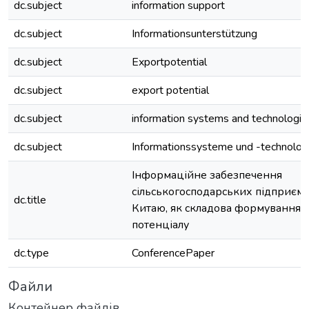
dc.subject
information support
dc.subject
Informationsunterstützung
dc.subject
Exportpotential
dc.subject
export potential
dc.subject
information systems and technologie
dc.subject
Informationssysteme und -technolog
Інформаційне забезпечення
сільськогосподарських підприємс
dc.title
Китаю, як складова формування ї
потенціалу
dc.type
ConferencePaper
Файли
Контейнер файлів