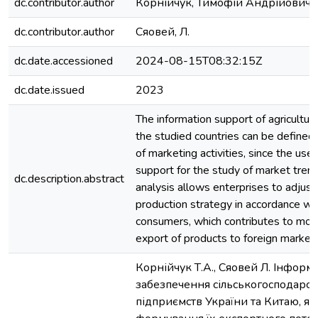
dc.contributor.author
Корнійчук, Тимофій Андрійович
dc.contributor.author
Сяовей, Л.
dc.date.accessioned
2024-08-15T08:32:15Z
dc.date.issued
2023
The information support of agricultura
the studied countries can be defined 
of marketing activities, since the use 
support for the study of market tre
dc.description.abstract
analysis allows enterprises to adjust 
production strategy in accordance wi
consumers, which contributes to more
export of products to foreign market
Корнійчук Т.А., Сяовей Л. Інформ
забезпечення сільськогосподарс
підприємств України та Китаю, як