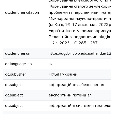
формування їх експортного потенц
Формування сталого землекорист
dc.identifier.citation
проблеми та перспективи : матері
Міжнародної науково-практично
(м. Київ, 16–17 листопада 2023р.
України, Інститут землекористуванн
Редакційно-видавничий відділ Н
- К. : , 2023. - С. 285 - 287
dc.identifier.uri
https://dglib.nubip.edu.ua/handle/
dc.language.iso
uk
dc.publisher
НУБіП України
dc.subject
інформаційне забезпечення
dc.subject
експортний потенціал
dc.subject
інформаційні системи і технології