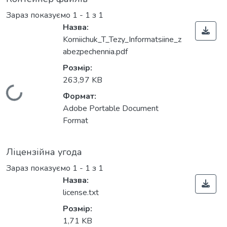
Зараз показуємо
1 - 1 з 1
Назва:
Korniichuk_T_Tezy_Informatsiine_z
abezpechennia.pdf
Розмір:
263,97 KB
Вантажиться...
Формат:
Adobe Portable Document
Format
Ліцензійна угода
Зараз показуємо
1 - 1 з 1
Назва:
license.txt
Розмір:
1,71 KB