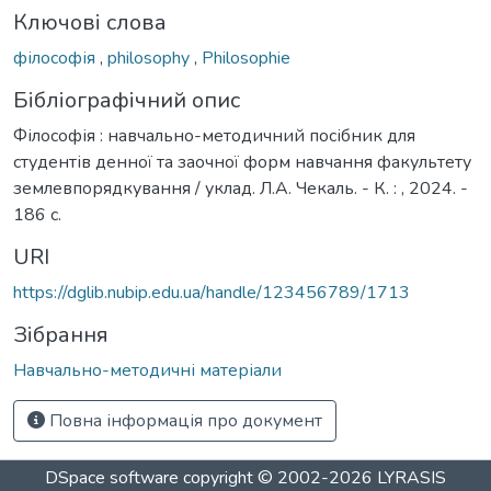
Ключові слова
філософія
,
philosophy
,
Philosophie
Бібліографічний опис
Філософія : навчально-методичний посібник для
студентів денної та заочної форм навчання факультету
землевпорядкування / уклад. Л.А. Чекаль. - К. : , 2024. -
186 с.
URI
https://dglib.nubip.edu.ua/handle/123456789/1713
Зібрання
Навчально-методичні матеріали
Повна інформація про документ
DSpace software
copyright © 2002-2026
LYRASIS