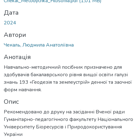
Chekal_Metodychka_Filosofiia.pdf
(1,01 MB)
Дата
2024
Автори
Чекаль, Людмила Анатоліївна
Анотація
Навчально-методичний посібник призначено для
здобувачів бакалаврського рівня вищої освіти галузі
знань 193 «Геодезія та землеустрій» денної та заочної
форм навчання.
Опис
Рекомендовано до друку на засіданні Вченої ради
Гуманітарно-педагогічного факультету Національного
Університету Біоресурсів і Природокористування
України