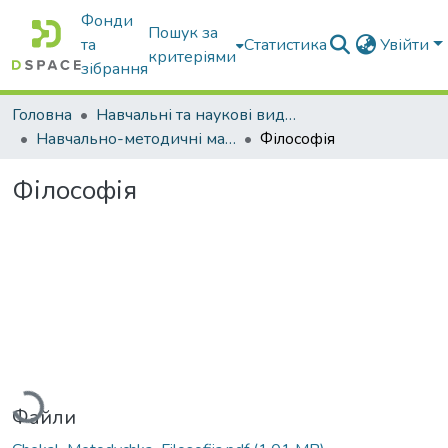
Фонди
Пошук за
та
Статистика
Увійти
критеріями
зібрання
Головна
Навчальні та наукові видання
Навчально-методичні матеріали
Філософія
Філософія
ажиться...
Файли