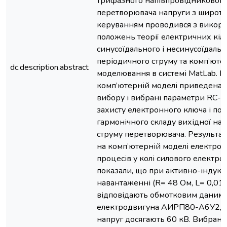
трифазного напівпровідниковог
перетворювача напруги з широт
керуванням проводився з викор
положень теорії електричних кіл
синусоїдального і несинусоїдальн
періодичного струму та комп’юте
dc.description.abstract
моделювання в системі MatLab. Н
комп’ютерній моделі приведена 
вибору і вибрані параметри RC-с
захисту електронного ключа і п
гармонічного складу вихідної нап
струму перетворювача. Результа
на комп’ютерній моделі електром
процесів у колі силового електр
показали, що при активно-індук
навантаженні (R= 48 Ом, L= 0,0197
відповідають обмотковим даним
електродвигуна АИРП80-А6У2, і
напруг досягають 60 кВ. Вибрані