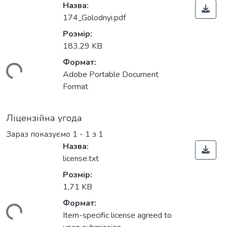
Назва:
174_Golodnyi.pdf
Розмір:
183,29 KB
Формат:
ься...
Adobe Portable Document
Format
Ліцензійна угода
Зараз показуємо
1 - 1 з 1
Назва:
license.txt
Розмір:
1,71 KB
Формат:
ься...
Item-specific license agreed to