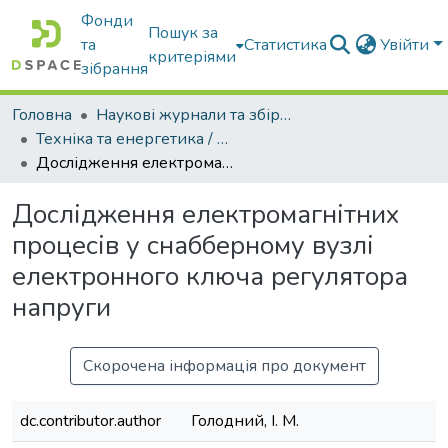
Фонди
Пошук за
та
Статистика
Увійти
критеріями
зібрання
Головна
Наукові журнали та збірники видань
Техніка та енергетика / Machinery & Energetics
Дослідження електромагнітних процесів у снабберному вузлі електронного ключа регулятора напруги
Дослідження електромагнітних
процесів у снабберному вузлі
електронного ключа регулятора
напруги
Скорочена інформація про документ
dc.contributor.author
Голодний, І. М.