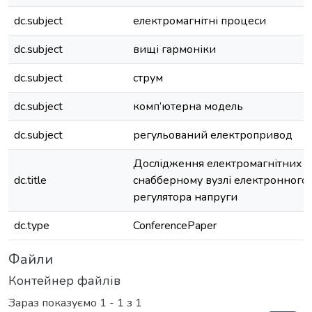
dc.subject
електромагнітні процеси
dc.subject
вищі гармоніки
dc.subject
струм
dc.subject
комп’ютерна модель
dc.subject
регульований електропривод
Дослідження електромагнітних п
dc.title
снабберному вузлі електронного
регулятора напруги
dc.type
ConferencePaper
Файли
Контейнер файлів
Зараз показуємо
1 - 1 з 1