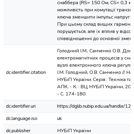
снаббера (RS= 150 Ом, CS= 0,3 м
можливість при комутації транзи
ключа зменшити імпульс напруги 
При цьому склад вищих гармонік
порушується, але їх вплив у відсо
співвідношенні до основної змен
Голодний І.М., Санченко О.В. Дос
електромагнітних процесів у сн
вузлі електронного ключа регулят
dc.identifier.citation
І.М. Голодний, О.В. Санченко // Н
НУБіП України. Серія : Техніка та
АПК. - К. : ВЦ НУБіП України, 2018
- С. 174-180.
dc.identifier.uri
https://dglib.nubip.edu.ua/handle/
dc.language.iso
uk
dc.publisher
НУБіП України