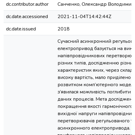
dc.contributor.author
Санченко, Олександр Володимир
dc.date.accessioned
2021-11-04T14:42:44Z
dc.date.issued
2018
Сучасний асинхронний регульов
електропривод базується на вико
напівпровідникових перетворюва
різних типів, дослідженню різни
характеристик яких, через складн
високу вартість, мало приділено у
розвитком комп’ютерного модел
з’явилася можливість поглибити 
даних процесів. Мета дослідженн
покращення якості гармонічного 
вихідної напруги напівпровідни
перетворювачів регульованого т
асинхронного електропривода. 