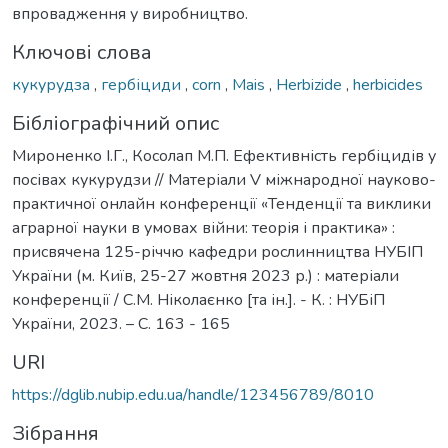
впровадження у виробництво.
Ключові слова
кукурудза
,
гербіциди
,
corn
,
Mais
,
Herbizide
,
herbicides
Бібліографічний опис
Мироненко І.Г., Косолап М.П. Ефективність гербіцидів у
посівах кукурудзи // Матеріали V міжнародної науково-
практичної онлайн конференції «Тенденції та виклики
аграрної науки в умовах війни: теорія і практика» :
присвячена 125-річчю кафедри рослинництва НУБІП
України (м. Київ, 25-27 жовтня 2023 р.) : матеріали
конференції / С.М. Ніколаєнко [та ін.]. - К. : НУБіП
України, 2023. – С. 163 - 165
URI
https://dglib.nubip.edu.ua/handle/123456789/8010
Зібрання