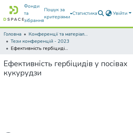
Фонди
Пошук за
та
Статистика
Увійти
критеріями
зібрання
Головна
Конференції та матеріали конференцій
Тези конференцій - 2023
Ефективність гербіцидів у посівах кукурудзи
Ефективність гербіцидів у посівах
кукурудзи
ться...