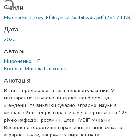
Файли
Myronenko_I_Tezy_Efektyvnist_herbitsydiv.pdf
(251,74 KB)
Дата
2023
Автори
Мироненко, І. Г.
Косолап, Микола Павлович
Анотація
В статті представлена теза доповіді учасників V
міжнародної наукової інтернет-конференції
«Тенденції та виклики сучасної аграрної науки в
умовах війни: теорія і практика», яка присвячена 125-
річчю кафедри рослинництва НУБІП України.
Висвітлено теоретичні і практичні питання сучасної
аграрної науки, напрями їх вирішення та