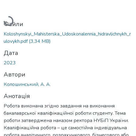
Вантажиться...
Файли
Koloshynskyi_Mahisterska_Udoskonalennia_hidravlichnykh_r
ulovykh.pdf
(3,34 MB)
Дата
2023
Автори
Колошинський, А. А.
Анотація
Робота виконана згідно завдання на виконання
бакалаврської кваліфікаційної роботи студенту. Тема
роботи затверджена наказом ректора НУБіП України.
Кваліфікаційна робота – це самостійна індивідуальна
робота аналітичного, розрахункового, бізнесового або