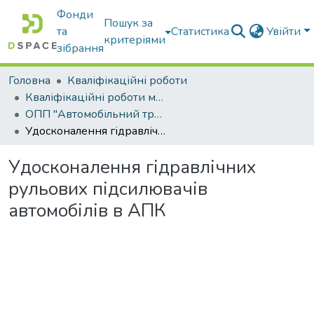
Фонди
Пошук за
та
Статистика
Увійти
критеріями
зібрання
Головна
Кваліфікаційні роботи
Кваліфікаційні роботи магістрів
ОПП "Автомобільний транспорт"
Удосконалення гідравлічних рульових підсилювачів автомобілів в АПК
Удосконалення гідравлічних
рульових підсилювачів
автомобілів в АПК