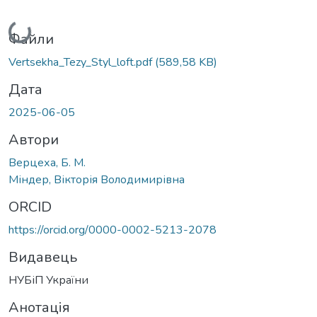
Вантажиться...
Файли
Vertsekha_Tezy_Styl_loft.pdf
(589,58 KB)
Дата
2025-06-05
Автори
Верцеха, Б. М.
Міндер, Вікторія Володимирівна
ORCID
https://orcid.org/0000-0002-5213-2078
Видавець
НУБіП України
Анотація