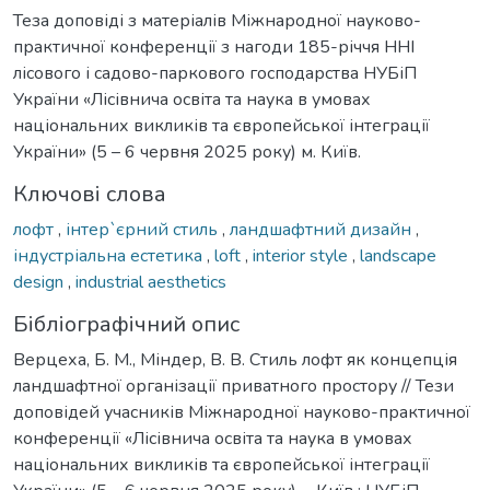
Теза доповіді з матеріалів Міжнародної науково-
практичної конференції з нагоди 185-річчя ННІ
лісового і садово-паркового господарства НУБіП
України «Лісівнича освіта та наука в умовах
національних викликів та європейської інтеграції
України» (5 – 6 червня 2025 року) м. Київ.
Ключові слова
лофт
,
інтер`єрний стиль
,
ландшафтний дизайн
,
індустріальна естетика
,
loft
,
interior style
,
landscape
design
,
industrial aesthetics
Бібліографічний опис
Верцеха, Б. М., Міндер, В. В. Стиль лофт як концепція
ландшафтної організації приватного простору // Тези
доповідей учасників Міжнародної науково-практичної
конференції «Лісівнича освіта та наука в умовах
національних викликів та європейської інтеграції