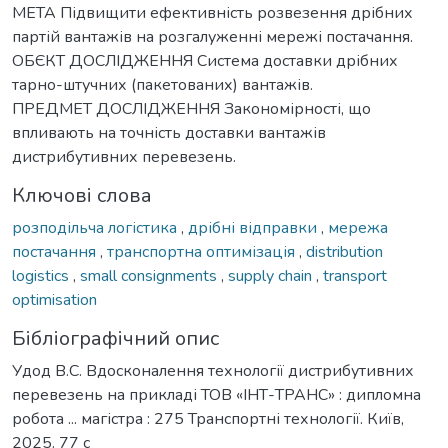
МЕТА Підвищити ефективність розвезення дрібних
партій вантажів на розгалуженні мережі постачання.
ОБЄКТ ДОСЛІДЖЕННЯ Система доставки дрібних
тарно-штучних (пакетованих) вантажів.
ПРЕДМЕТ ДОСЛІДЖЕННЯ Закономірності, що
впливають на точність доставки вантажів
дистрибутивних перевезень.
Ключові слова
розподільча логістика
,
дрібні відправки
,
мережа
постачання
,
транспортна оптимізація
,
distribution
logistics
,
small consignments
,
supply chain
,
transport
optimisation
Бібліографічний опис
Удод В.С. Вдосконалення технології дистрибутивних
перевезень на прикладі ТОВ «ІНТ-ТРАНС» : дипломна
робота ... магістра : 275 Транспортні технології. Київ,
2025. 77 с