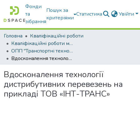
Фонди
Пошук за
та
Статистика
Увійти
критеріями
зібрання
Головна
Кваліфікаційні роботи
Кваліфікаційні роботи магістрів
ОПП "Транспортні технології на автомобільному транспорті"
Вдосконалення технології дистрибутивних перевезень на прикладі ТОВ «ІНТ-ТРАНС»
Вдосконалення технології
дистрибутивних перевезень на
прикладі ТОВ «ІНТ-ТРАНС»