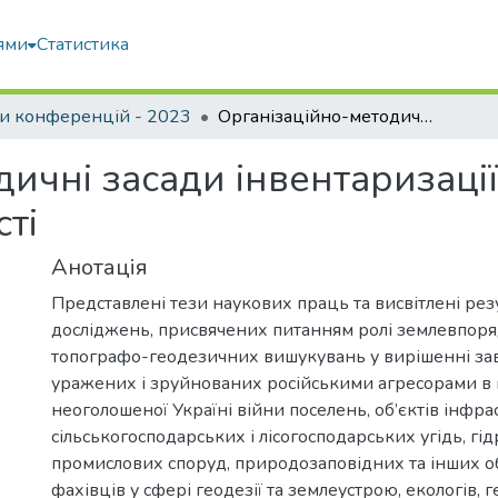
ями
Статистика
и конференцій - 2023
Організаційно-методичні засади інвентаризації земель комунальної власності
ичні засади інвентаризаці
ті
Анотація
Представлені тези наукових праць та висвітлені рез
досліджень, присвячених питанням ролі землевпоря
топографо-геодезичних вишукувань у вирішенні за
уражених і зруйнованих російськими агресорами в 
неоголошеної Україні війни поселень, об’єктів інфра
сільськогосподарських і лісогосподарських угідь, гід
промислових споруд, природозаповідних та інших об
фахівців у сфері геодезії та землеустрою, екологів, г