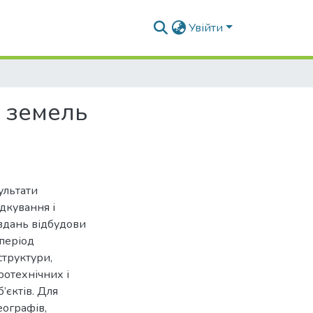
Увійти
ї земель
ультати
дкування і
вдань відбудови
період
структури,
ротехнічних і
’єктів. Для
еографів,