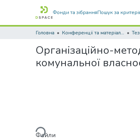
Фонди та зібрання
Пошук за критері
Головна
Конференції та матеріали конференцій
Тез
Організаційно-метод
комунальної власнос
Вантажиться...
Файли