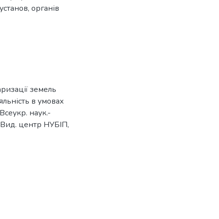
станов, органів
аризації земель
яльність в умовах
Всеукр. наук.-
.: Вид. центр НУБІП,