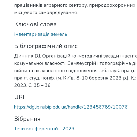
працівників аграрного сектору, природоохоронних у
місцевого самоврядування.
Ключові слова
інвентаризація земель
Бібліографічний опис
Динник В.І. Організаційно-методичні засади інвент
комунальної власності. Землеустрій і топографічна ді
війни та післявоєнного відновлення : зб. наук. праць 
практ. студ. конф. (м. Київ., 8-10 березня 2023 р.). К
2023. С. 35 – 36
URI
https://dglib.nubip.edu.ua/handle/123456789/10076
Зібрання
Тези конференцій - 2023