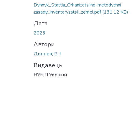
Dynnyk_Stattia_Orhanizatsiino-metodychni
zasady_inventaryzatsii_zemel.pdf
(131,12 KB)
Дата
2023
Автори
Динник, В. І.
Видавець
НУБіП України